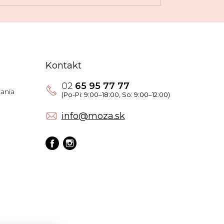
Kontakt
02
65 95 77 77
ania
info
@
moza.sk