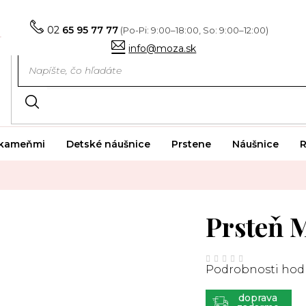
02
65 95 77 77
info@moza.sk
i kameňmi
Detské náušnice
Prstene
Náušnice
R
Prsteň 
Priemerné
hodnotenie
Podrobnosti hod
produktu
je
0,0
z
ZADARMO