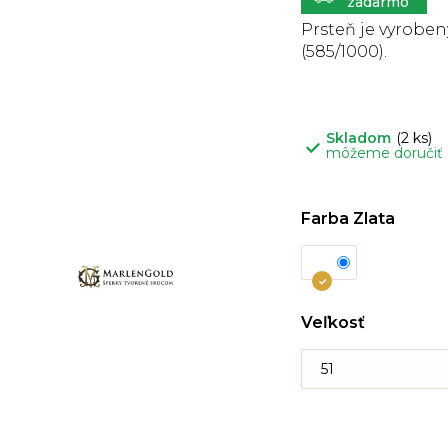
5
hviezdičiek.
Prsteň je vyrobený
(585/1000).
Skladom
(2 ks)
môžeme doručiť
Farba Zlata
Veľkosť