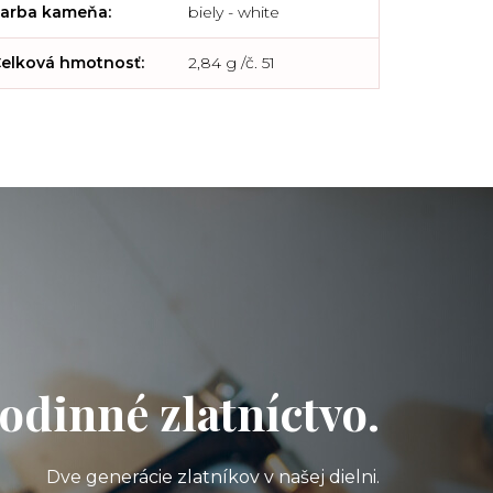
arba kameňa
:
biely - white
elková hmotnosť
:
2,84 g /č. 51
odinné zlatníctvo.
Dve generácie zlatníkov v našej dielni.