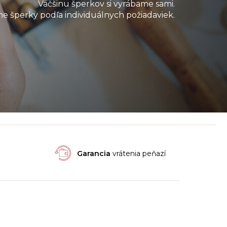
Väčšinu šperkov si vyrábame sami.
e šperky podľa individuálnych požiadaviek.
Garancia
vrátenia peňazí