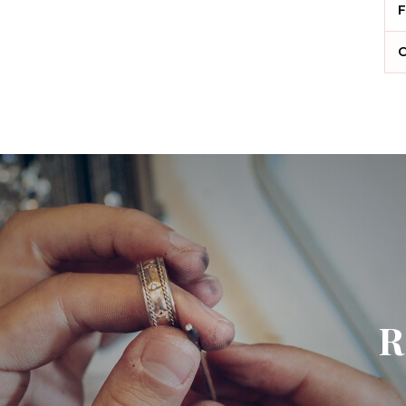
F
C
R