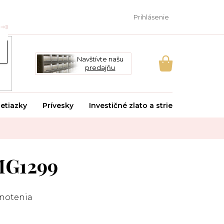
Prihlásenie
Navštívte našu
predajňu
NÁKUPNÝ
KOŠÍK
etiazky
Prívesky
Investičné zlato a striebro
Svado
MG1299
notenia