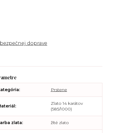
 bezpečnej doprave
ategória
:
Prstene
Zlato 14 karátov
ateriál
:
(585/1000)
arba zlata
:
žlté zlato