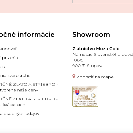
očné informácie
Showroom
kupovať
Zlatníctvo Moza Gold
Námestie Slovenského povst
ť prsteňa
108/5
900 31 Stupava
lata
ia zverokruhu
Zobraziť na mape
TIČNÉ ZLATO A STRIEBRO -
 tvorené naše ceny
IČNĚ ZLATO A STRIEBRO -
a fixácie cien
a osobných údajov