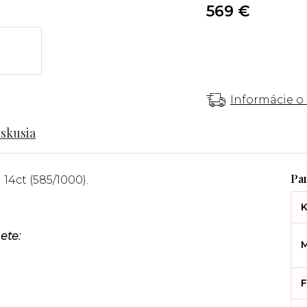
569 €
Informácie o
iskusia
 14ct (585/1000).
K
ete:
M
F