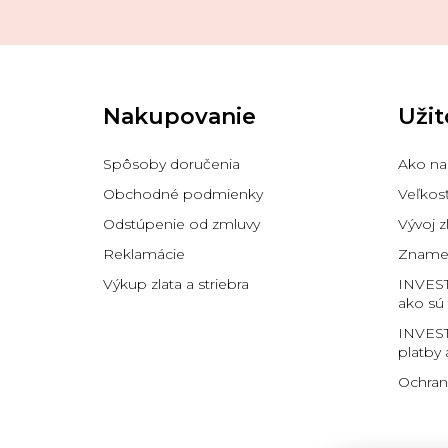
Z
á
p
Nakupovanie
Užit
ä
t
i
Spôsoby doručenia
Ako na
e
Obchodné podmienky
Veľkos
Odstúpenie od zmluvy
Vývoj z
Reklamácie
Znamen
Výkup zlata a striebra
INVES
ako sú
INVEST
platby 
Ochran