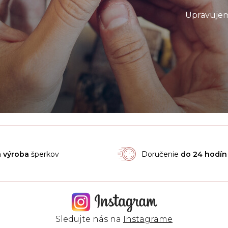
Upravujem
á
výroba
šperkov
Doručenie
do 24 hodín
Sledujte nás na
Instagrame