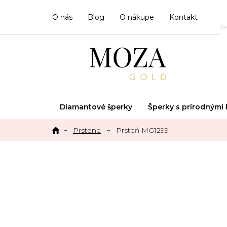
Prejsť
na
O nás
Blog
O nákupe
Kontakt
obsah
Diamantové šperky
Šperky s prírodným
Prstene
Prsteň MG1299