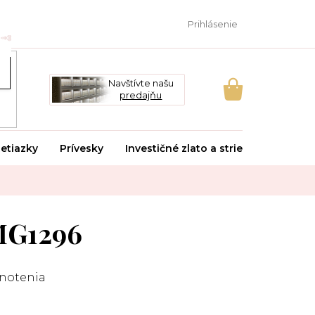
Prihlásenie
Navštívte našu
predajňu
NÁKUPNÝ
KOŠÍK
etiazky
Prívesky
Investičné zlato a striebro
Svado
MG1296
notenia