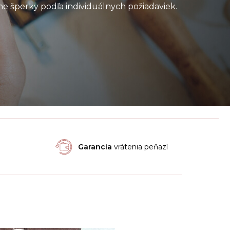
e šperky podľa individuálnych požiadaviek.
Garancia
vrátenia peňazí