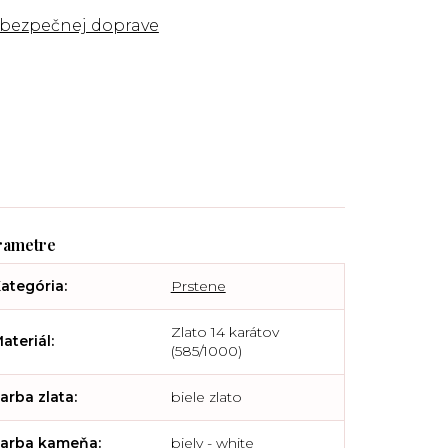
 bezpečnej doprave
ategória
:
Prstene
Zlato 14 karátov
ateriál
:
(585/1000)
arba zlata
:
biele zlato
arba kameňa
:
biely - white