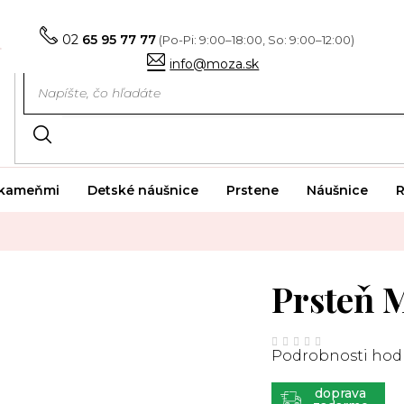
02
65 95 77 77
info@moza.sk
i kameňmi
Detské náušnice
Prstene
Náušnice
R
Prsteň 
Priemerné
hodnotenie
Podrobnosti hod
produktu
je
0,0
z
ZADARMO