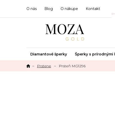
Prejsť
na
O nás
Blog
O nákupe
Kontakt
obsah
Diamantové šperky
Šperky s prírodným
Prstene
Prsteň MG1296