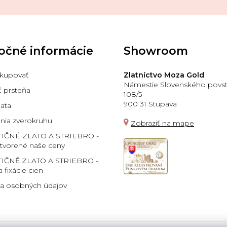
očné informácie
Showroom
kupovať
Zlatníctvo Moza Gold
Námestie Slovenského povst
ť prsteňa
108/5
900 31 Stupava
lata
ia zverokruhu
Zobraziť na mape
TIČNÉ ZLATO A STRIEBRO -
 tvorené naše ceny
IČNĚ ZLATO A STRIEBRO -
a fixácie cien
a osobných údajov