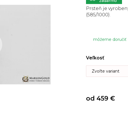
5
hviezdičiek.
Prsteň je vyrobený
(585/1000).
môžeme doručiť
Veľkosť
od
459 €