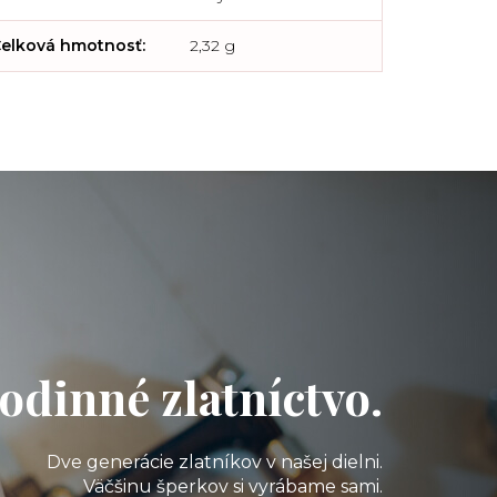
elková hmotnosť
:
2,32 g
odinné zlatníctvo.
Dve generácie zlatníkov v našej dielni.
Väčšinu šperkov si vyrábame sami.