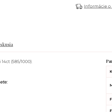
Informácie o
iskusia
 14ct (585/1000).
K
ete:
M
F
F