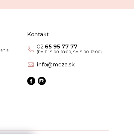
Kontakt
02
65 95 77 77
ania
info
@
moza.sk