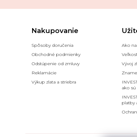
Z
á
p
Nakupovanie
Užit
ä
t
i
Spôsoby doručenia
Ako na
e
Obchodné podmienky
Veľkos
Odstúpenie od zmluvy
Vývoj z
Reklamácie
Znamen
Výkup zlata a striebra
INVES
ako sú
INVEST
platby 
Ochran