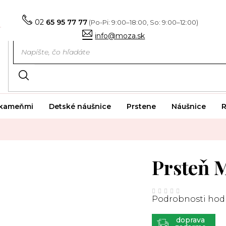
02
65 95 77 77
info@moza.sk
i kameňmi
Detské náušnice
Prstene
Náušnice
R
Prsteň 
Priemerné
hodnotenie
Podrobnosti hod
produktu
je
0,0
z
ZADARMO