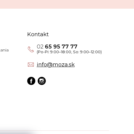
Kontakt
02
65 95 77 77
ania
info
@
moza.sk