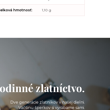
elková hmotnosť
:
1,10 g
odinné zlatníctvo.
Dve generácie zlatníkov v našej dielni.
Väčšinu šperkov si vyrábame sami.