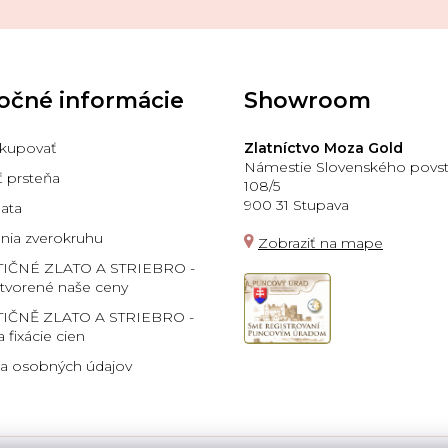
očné informácie
Showroom
kupovať
Zlatníctvo Moza Gold
Námestie Slovenského povst
ť prsteňa
108/5
900 31 Stupava
lata
ia zverokruhu
Zobraziť na mape
TIČNÉ ZLATO A STRIEBRO -
 tvorené naše ceny
IČNĚ ZLATO A STRIEBRO -
a fixácie cien
a osobných údajov