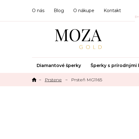
Prejsť
na
O nás
Blog
O nákupe
Kontakt
obsah
Diamantové šperky
Šperky s prírodným
Prstene
Prsteň MG1165