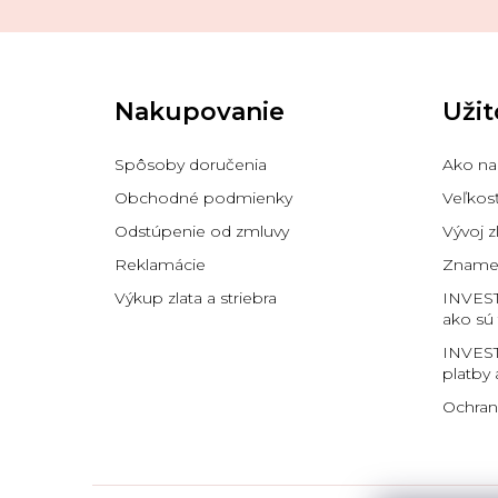
Z
á
p
Nakupovanie
Užit
ä
t
i
Spôsoby doručenia
Ako na
e
Obchodné podmienky
Veľkos
Odstúpenie od zmluvy
Vývoj z
Reklamácie
Znamen
Výkup zlata a striebra
INVES
ako sú
INVEST
platby 
Ochran