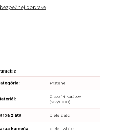
 bezpečnej doprave
ategória
:
Prstene
Zlato 14 karátov
ateriál
:
(585/1000)
arba zlata
:
biele zlato
arba kameňa
:
biely - white