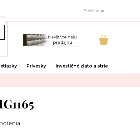
Prihlásenie
Navštívte našu
predajňu
NÁKUPNÝ
KOŠÍK
etiazky
Prívesky
Investičné zlato a striebro
Svado
MG1165
notenia