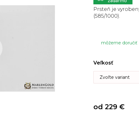
5
hviezdičiek.
Prsteň je vyrobený
(585/1000).
môžeme doručiť
Veľkosť
od
229 €