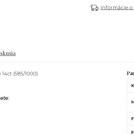
Informácie o
iskusia
 14ct (585/1000).
K
ete:
M
F
F