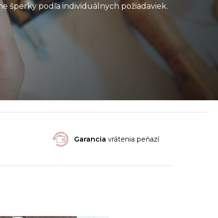
e šperky podľa individuálnych požiadaviek.
Garancia
vrátenia peňazí