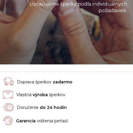
Upravujeme šperky podľa individuálnych
požiadaviek.
Doprava šperkov
zadarmo
Vlastná
výroba
šperkov
Doručenie
do 24 hodín
Garancia
vrátenia peňazí