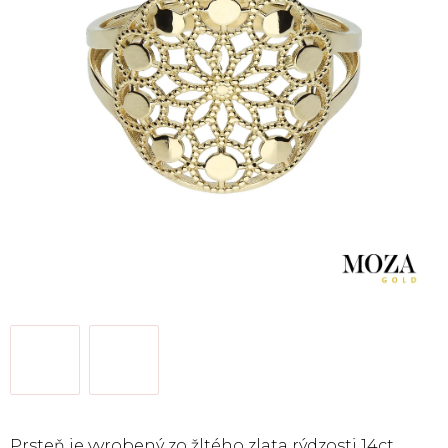
Prsteň je vyrobený zo žltého zlata rýdzosti 14ct