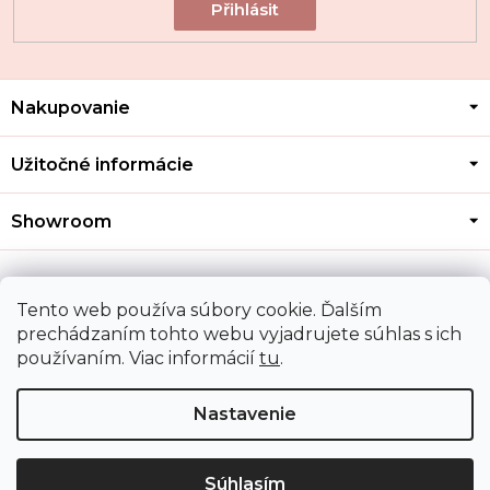
Z
Nakupovanie
á
p
ä
Užitočné informácie
t
i
Showroom
e
Kontakt
Tento web používa súbory cookie. Ďalším
prechádzaním tohto webu vyjadrujete súhlas s ich
používaním. Viac informácií
tu
.
Doprava a platba
Nastavenie
Copyright 2026
MOZA GOLD
. Všetky práva vyhradené.
Upraviť nastavenie cookies
Súhlasím