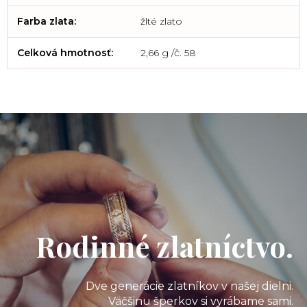
Farba zlata
:
žlté zlato
Celková hmotnosť
:
2,66 g /č. 58
Rodinné zlatníctvo.
Dve generácie zlatníkov v našej dielni.
Väčšinu šperkov si vyrábame sami.