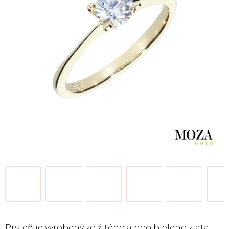
Prsteň je vyrobený zo žltého alebo bieleho zlata