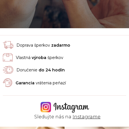
Doprava šperkov
zadarmo
Vlastná
výroba
šperkov
Doručenie
do 24 hodín
Garancia
vrátenia peňazí
Sledujte nás na
Instagrame