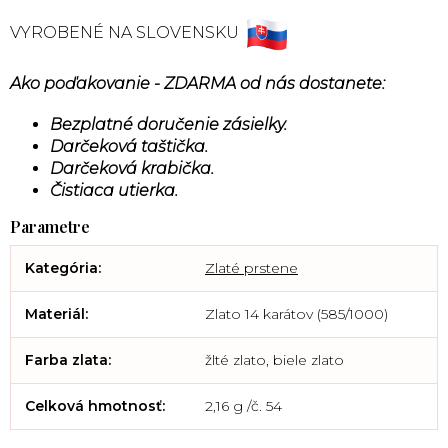
VYROBENÉ NA SLOVENSKU
Ako poďakovanie - ZDARMA od nás dostanete:
Bezplatné doručenie zásielky.
Darčeková taštička.
Darčeková krabička.
Čistiaca utierka.
Kategória
:
Zlaté prstene
Materiál
:
Zlato 14 karátov (585/1000)
Farba zlata
:
žlté zlato, biele zlato
Celková hmotnosť
:
2,16 g /č. 54