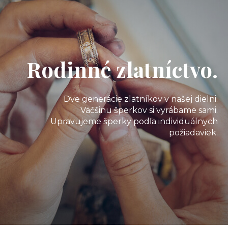
Rodinné zlatníctvo.
Dve generácie zlatníkov v našej dielni.
Väčšinu šperkov si vyrábame sami.
Upravujeme šperky podľa individuálnych
požiadaviek.