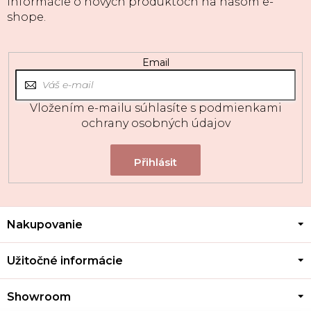
informácie o nových produktoch na našom e-
shope.
Email
Vložením e-mailu súhlasíte s
podmienkami
ochrany osobných údajov
Z
Nakupovanie
á
p
ä
Užitočné informácie
t
i
Showroom
e