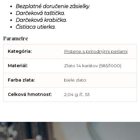
Bezplatné doručenie zásielky.
Darčeková taštička.
Darčeková krabička.
Čistiaca utierka.
Kategória
:
Prstene s prírodnými perlami
Materiál
:
Zlato 14 karátov (585/1000)
Farba zlata
:
biele zlato
Celková hmotnosť
:
2,04 g /č. 53