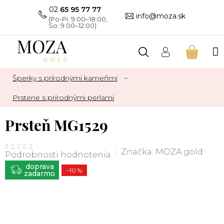
Prejsť
02
65 95 77 77
na
info@moza.sk
obsah
NÁKU
KOŠÍK
Šperky s prírodnými kameňmi
Prstene s prírodnými perlami
Prsteň MG1529
Priemerné
hodnotenie
Značka:
MOZA gold
Podrobnosti hodnotenia
produktu
je
ZADARMO
0,0
–10 %
z
5
hviezdičiek.