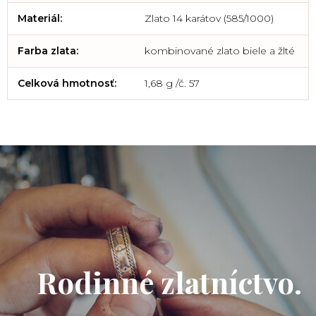
Materiál
:
Zlato 14 karátov (585/1000)
Farba zlata
:
kombinované zlato biele a žlté
Celková hmotnosť
:
1,68 g /č. 57
Rodinné zlatníctvo.