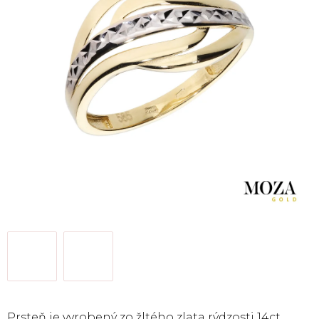
Prsteň je vyrobený zo žltého zlata rýdzosti 14ct