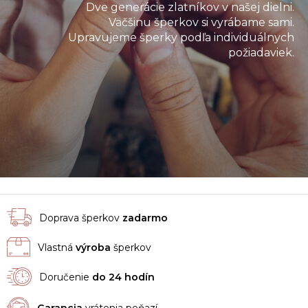
Dve generácie zlatníkov v našej dielni.
Väčšinu šperkov si vyrábame sami.
Upravujeme šperky podľa individuálnych
požiadaviek.
Doprava šperkov
zadarmo
Vlastná
výroba
šperkov
Doručenie
do 24 hodín
Garancia
vrátenia peňazí