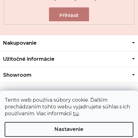
Z
Nakupovanie
á
p
ä
Užitočné informácie
t
i
Showroom
e
Kontakt
Tento web používa súbory cookie. Ďalším
prechádzaním tohto webu vyjadrujete súhlas s ich
používaním. Viac informácií
tu
.
Doprava a platba
Nastavenie
Copyright 2026
MOZA GOLD
. Všetky práva vyhradené.