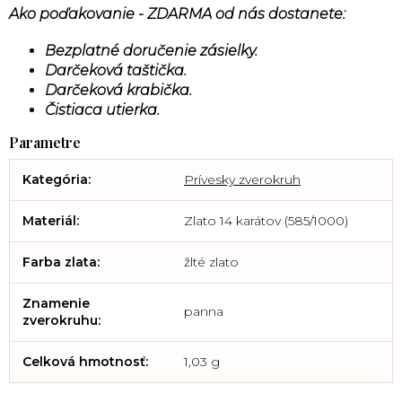
Ako poďakovanie - ZDARMA od nás dostanete:
Bezplatné doručenie zásielky.
Darčeková taštička.
Darčeková krabička.
Čistiaca utierka.
Kategória
:
Prívesky zverokruh
Materiál
:
Zlato 14 karátov (585/1000)
Farba zlata
:
žlté zlato
Znamenie
panna
zverokruhu
:
Celková hmotnosť
:
1,03 g