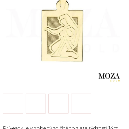
Prívesok je vyrobený zo žltého zlata rýdzosti 14ct