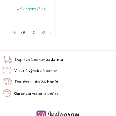
Skladom
(3 ks)
16
38
40
42
46
50
55
Doprava šperkov
zadarmo
Vlastná
výroba
šperkov
Doručenie
do 24 hodín
Garancia
vrátenia peňazí