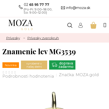
Prejsť
02
65 95 77 77
na
info@moza.sk
obsah
NÁKU
KOŠÍK
Prívesky
Prívesky zverokruh
Znamenie lev MG3539
ZADARMO
vyrobené v
Novinka
našej dielni
Priemerné
hodnotenie
Značka:
MOZA gold
Podrobnosti hodnotenia
produktu
je
0,0
z
5
hviezdičiek.