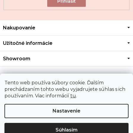
Z
Nakupovanie
á
p
ä
Užitočné informácie
t
i
Showroom
e
Kontakt
Tento web používa súbory cookie. Ďalším
prechádzaním tohto webu vyjadrujete súhlas s ich
používaním. Viac informácií
tu
.
Doprava a platba
Nastavenie
Copyright 2026
MOZA GOLD
. Všetky práva vyhradené.
Upraviť nastavenie cookies
Súhlasím