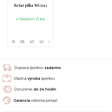
Reťaz pilka MG5112
Skladom
(3 ks)
16
38
40
42
46
50
55
Doprava šperkov
zadarmo
Vlastná
výroba
šperkov
Doručenie
do 24 hodín
Garancia
vrátenia peňazí