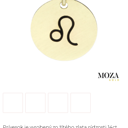
Prívesok je vyrobený zo žltého zlata rýdzosti 14ct