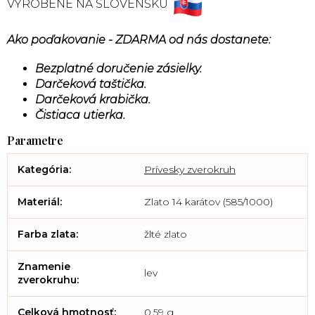
VYROBENÉ NA SLOVENSKU
Ako poďakovanie - ZDARMA od nás dostanete:
Bezplatné doručenie zásielky.
Darčeková taštička.
Darčeková krabička.
Čistiaca utierka.
Kategória
:
Prívesky zverokruh
Materiál
:
Zlato 14 karátov (585/1000)
Farba zlata
:
žlté zlato
Znamenie
lev
zverokruhu
:
Celková hmotnosť
:
0,59 g