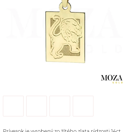
Prívesok je vyrobený zo žltého zlata rýdzosti 14ct