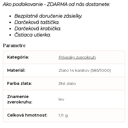
Ako poďakovanie - ZDARMA od nás dostanete:
Bezplatné doručenie zásielky.
Darčeková taštička.
Darčeková krabička.
Čistiaca utierka.
Kategória
:
Prívesky zverokruh
Materiál
:
Zlato 14 karátov (585/1000)
Farba zlata
:
žlté zlato
Znamenie
lev
zverokruhu
:
Celková hmotnosť
:
1,11 g