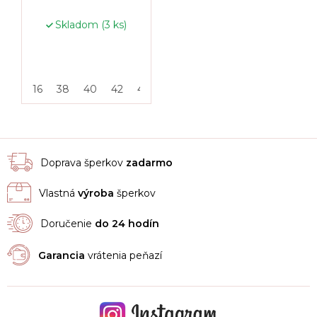
Skladom
(3 ks)
16
38
40
42
46
50
55
Doprava šperkov
zadarmo
Vlastná
výroba
šperkov
Doručenie
do 24 hodín
Garancia
vrátenia peňazí