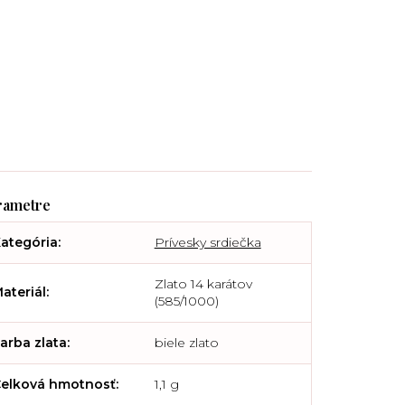
ategória
:
Prívesky srdiečka
Zlato 14 karátov
ateriál
:
(585/1000)
arba zlata
:
biele zlato
elková hmotnosť
:
1,1 g