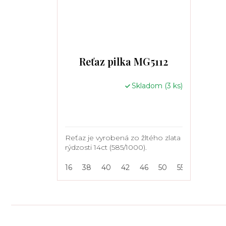
Reťaz pilka MG5112
Skladom
(3 ks)
Reťaz je vyrobená zo žltého zlata
rýdzosti 14ct (585/1000).
16
38
40
42
46
50
55