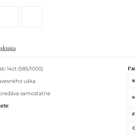
iskusia
ti 14ct (585/1000).
K
závesného uška.
a predáva samostatne.
M
ete:
F
C