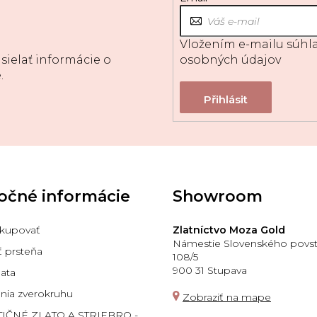
Vložením e-mailu súhla
sielať informácie o
osobných údajov
.
očné informácie
Showroom
kupovať
Zlatníctvo Moza Gold
Námestie Slovenského povst
ť prsteňa
108/5
900 31 Stupava
lata
ia zverokruhu
Zobraziť na mape
TIČNÉ ZLATO A STRIEBRO -