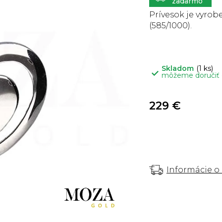
5
hviezdičiek.
Prívesok je vyrobe
(585/1000).
Skladom
(1 ks)
môžeme doručiť
229 €
Informácie o