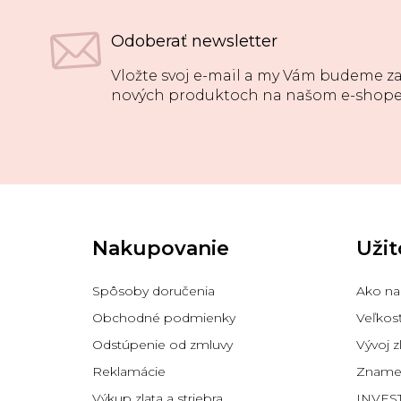
Odoberať newsletter
Vložte svoj e-mail a my Vám budeme za
nových produktoch na našom e-shope
Z
á
p
Nakupovanie
Užit
ä
t
i
Spôsoby doručenia
Ako na
e
Obchodné podmienky
Veľkos
Odstúpenie od zmluvy
Vývoj z
Reklamácie
Znamen
Výkup zlata a striebra
INVES