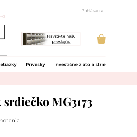
Prihlásenie
Navštívte našu
predajňu
NÁKUPNÝ
KOŠÍK
etiazky
Prívesky
Investičné zlato a striebro
Svado
k srdiečko MG3173
notenia