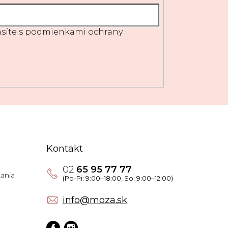
síte s
podmienkami ochrany
Kontakt
02
65 95 77 77
ania
info
@
moza.sk