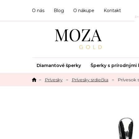
Prejsť
na
O nás
Blog
O nákupe
Kontakt
obsah
Diamantové šperky
Šperky s prírodným
Prívesky
Prívesky srdiečka
Prívesok 