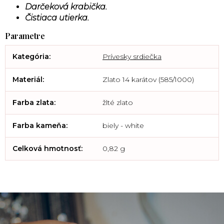
Darčeková krabička.
Čistiaca utierka.
Kategória
:
Prívesky srdiečka
Materiál
:
Zlato 14 karátov (585/1000)
Farba zlata
:
žlté zlato
Farba kameňa
:
biely - white
Celková hmotnosť
:
0,82 g