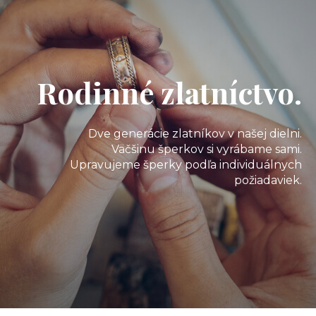
Rodinné zlatníctvo.
Dve generácie zlatníkov v našej dielni.
Väčšinu šperkov si vyrábame sami.
Upravujeme šperky podľa individuálnych
požiadaviek.