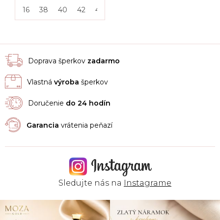
16
38
40
42
46
50
55
Doprava šperkov
zadarmo
Vlastná
výroba
šperkov
Doručenie
do 24 hodín
Garancia
vrátenia peňazí
Sledujte nás na
Instagrame