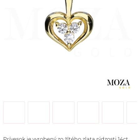
Prívesok je vyrobený zo žltého zlata rýdzosti 14ct