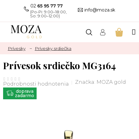
Prejsť
02
65 95 77 77
na
info@moza.sk
obsah
NÁKU
KOŠÍK
Prívesky
Prívesky srdiečka
Prívesok srdiečko MG3164
Priemerné
hodnotenie
Značka:
MOZA gold
Podrobnosti hodnotenia
produktu
je
ZADARMO
0,0
z
5
hviezdičiek.