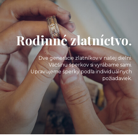
Rodinné zlatníctvo.
Dve generácie zlatníkov v našej dielni.
Väčšinu šperkov si vyrábame sami.
Upravujeme šperky podľa individuálnych
požiadaviek.