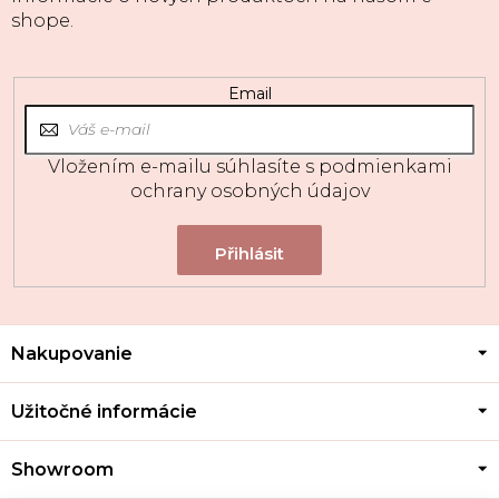
shope.
Email
Vložením e-mailu súhlasíte s
podmienkami
ochrany osobných údajov
Z
Nakupovanie
á
p
ä
Užitočné informácie
t
i
Showroom
e