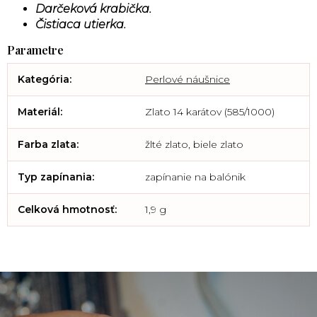
Darčeková krabička.
Čistiaca utierka.
Kategória
:
Perlové náušnice
Materiál
:
Zlato 14 karátov (585/1000)
Farba zlata
:
žlté zlato, biele zlato
Typ zapínania
:
zapínanie na balónik
Celková hmotnosť
:
1,9 g