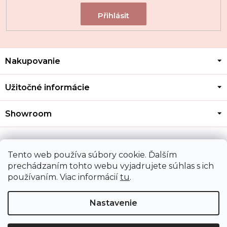
Z
Nakupovanie
á
p
ä
Užitočné informácie
t
i
Showroom
e
Kontakt
Tento web používa súbory cookie. Ďalším
prechádzaním tohto webu vyjadrujete súhlas s ich
používaním. Viac informácií
tu
.
Doprava a platba
Nastavenie
Copyright 2026
MOZA GOLD
. Všetky práva vyhradené.
Upraviť nastavenie cookies