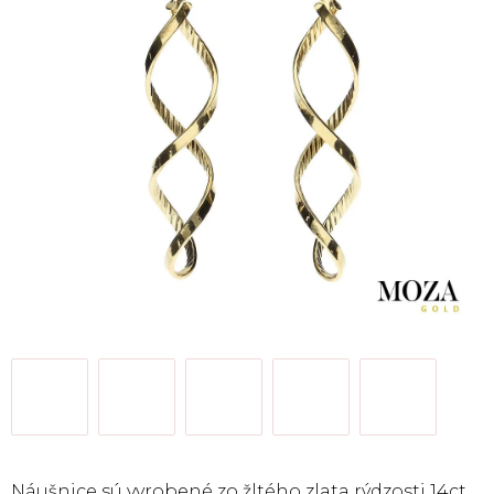
Náušnice sú vyrobené zo žltého zlata rýdzosti 14ct