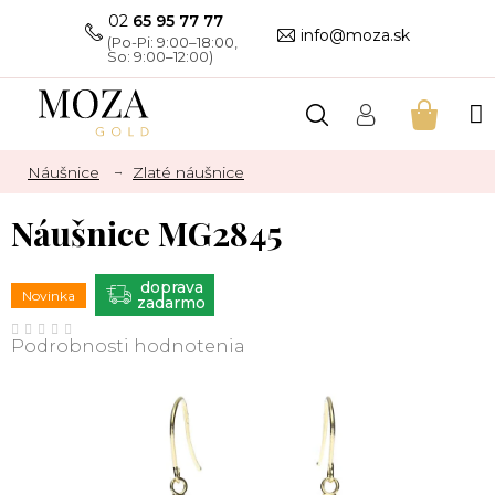
Prejsť
02
65 95 77 77
na
info@moza.sk
obsah
NÁKU
KOŠÍK
Náušnice
Zlaté náušnice
Náušnice MG2845
ZADARMO
Novinka
Priemerné
hodnotenie
Podrobnosti hodnotenia
produktu
je
0,0
z
5
hviezdičiek.