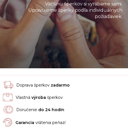
Väčšinu šperkov si vyrábame sami.
Upravujeme šperky podľa individuálnych
požiadaviek.
Doprava šperkov
zadarmo
Vlastná
výroba
šperkov
Doručenie
do 24 hodín
Garancia
vrátenia peňazí