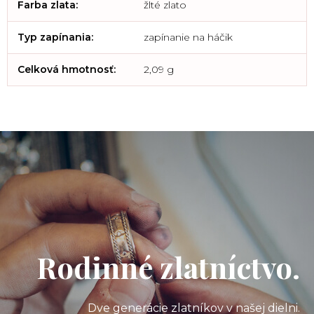
Farba zlata
:
žlté zlato
Typ zapínania
:
zapínanie na háčik
Celková hmotnosť
:
2,09 g
Rodinné zlatníctvo.
Dve generácie zlatníkov v našej dielni.