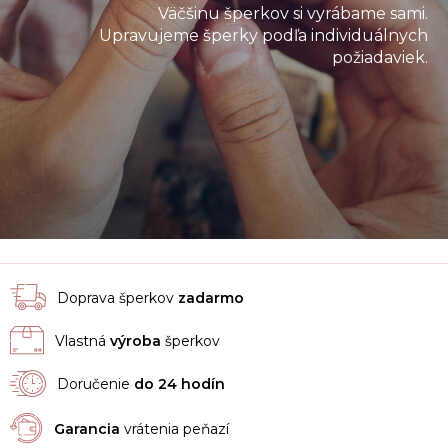
Väčšinu šperkov si vyrábame sami.
Upravujeme šperky podľa individuálnych
požiadaviek.
Doprava šperkov
zadarmo
Vlastná
výroba
šperkov
Doručenie
do 24 hodín
Garancia
vrátenia peňazí