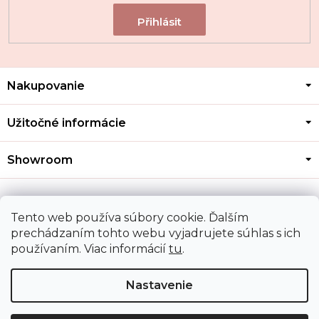
Z
Nakupovanie
á
p
ä
Užitočné informácie
t
i
Showroom
e
Kontakt
Tento web používa súbory cookie. Ďalším
prechádzaním tohto webu vyjadrujete súhlas s ich
používaním. Viac informácií
tu
.
Doprava a platba
Nastavenie
Copyright 2026
MOZA GOLD
. Všetky práva vyhradené.
Upraviť nastavenie cookies