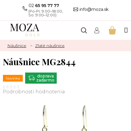
Prejsť
02
65 95 77 77
na
info@moza.sk
obsah
NÁKU
KOŠÍK
Náušnice
Zlaté náušnice
Náušnice MG2844
ZADARMO
Novinka
Priemerné
hodnotenie
Podrobnosti hodnotenia
produktu
je
0,0
z
5
hviezdičiek.