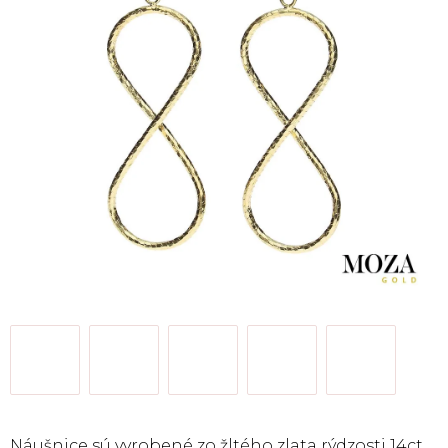
Náušnice sú vyrobené zo žltého zlata rýdzosti 14ct