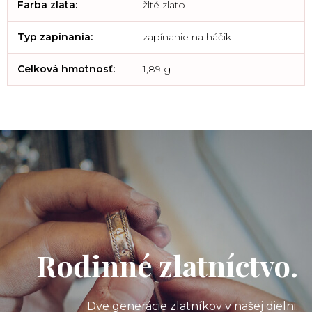
Farba zlata
:
žlté zlato
Typ zapínania
:
zapínanie na háčik
Celková hmotnosť
:
1,89 g
Rodinné zlatníctvo.
Dve generácie zlatníkov v našej dielni.