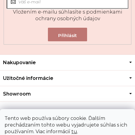
Vložením e-mailu súhlasíte s
podmienkami
ochrany osobných údajov
Z
Nakupovanie
á
p
ä
Užitočné informácie
t
i
Showroom
e
Kontakt
Tento web používa súbory cookie. Ďalším
prechádzaním tohto webu vyjadrujete súhlas s ich
používaním. Viac informácií
tu
.