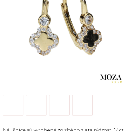
Náušnice sú vyrobené zo žltého zlata rýdzosti 14ct