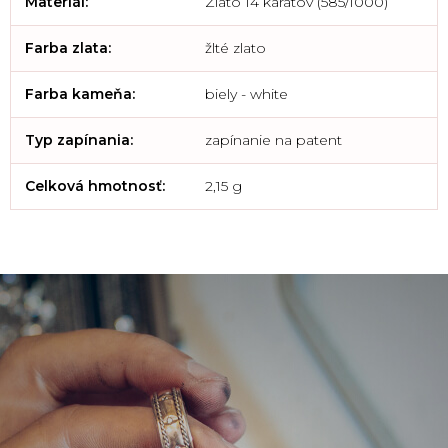
Materiál
:
Zlato 14 karátov (585/1000)
Farba zlata
:
žlté zlato
Farba kameňa
:
biely - white
Typ zapínania
:
zapínanie na patent
Celková hmotnosť
:
2,15 g