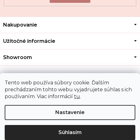
Z
Nakupovanie
á
p
ä
Užitočné informácie
t
i
Showroom
e
Kontakt
Tento web používa súbory cookie. Ďalším
prechádzaním tohto webu vyjadrujete súhlas s ich
používaním. Viac informácií
tu
.
Doprava a platba
Nastavenie
Copyright 2026
MOZA GOLD
. Všetky práva vyhradené.
Upraviť nastavenie cookies
Súhlasím
Shoptet
|
Mime Digital