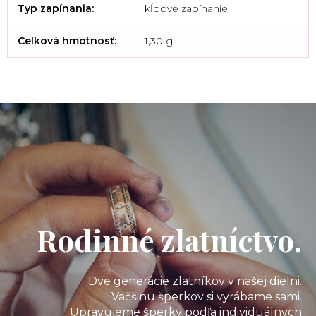
Typ zapínania
:
kĺbové zapínanie
Celková hmotnosť
:
1,30 g
Rodinné zlatníctvo.
Dve generácie zlatníkov v našej dielni.
Väčšinu šperkov si vyrábame sami.
Upravujeme šperky podľa individuálnych