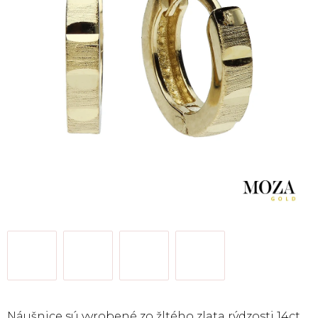
Náušnice sú vyrobené zo žltého zlata rýdzosti 14ct