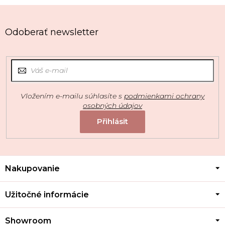
Odoberať newsletter
Vložením e-mailu súhlasíte s
podmienkami ochrany
osobných údajov
Z
Nakupovanie
á
p
ä
Užitočné informácie
t
i
Showroom