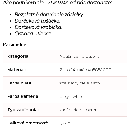
Ako poďakovanie - ZDARMA od nás dostanete:
Bezplatné doručenie zásielky.
Darčeková taštička.
Darčeková krabička.
Čistiaca utierka.
Kategória
:
Náušnice na patent
Materiál
:
Zlato 14 karátov (585/1000)
Farba zlata
:
žlté zlato, biele zlato
Farba kameňa
:
biely - white
Typ zapínania
:
zapínanie na patent
Celková hmotnosť
:
1,27 g