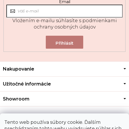
Email
Vložením e-mailu súhlasíte s
podmienkami
ochrany osobných údajov
Z
Nakupovanie
á
p
ä
Užitočné informácie
t
i
Showroom
e
Kontakt
Tento web používa súbory cookie. Ďalším
prechádzaním tohto webu vyjadrujete súhlas s ich