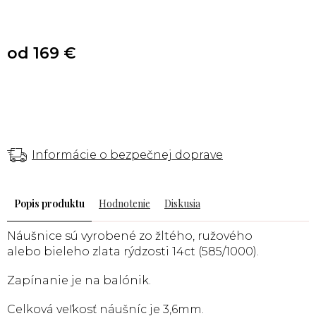
od
169 €
Informácie o bezpečnej doprave
Popis
Hodnotenie
Diskusia
Náušnice sú vyrobené
zo žltého, ružového
alebo bieleho
zlata rýdzosti 14ct (585/1000).
Zapínanie je na balónik.
Celková veľkosť náušníc
je 3,6mm.