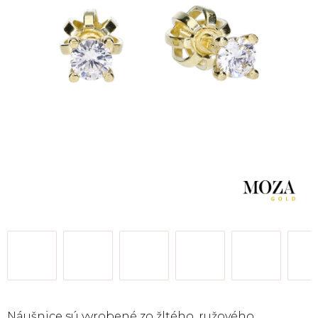
Náušnice sú vyrobené
zo žltého, ružového