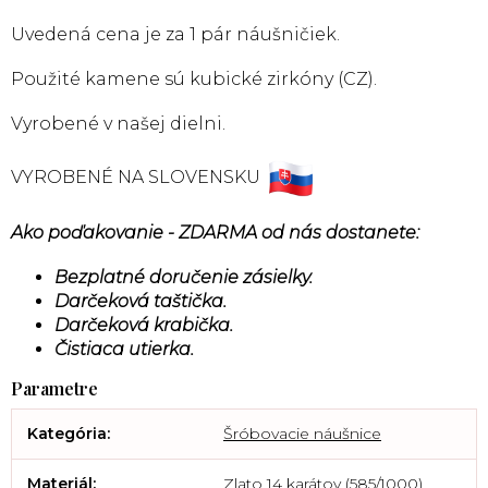
Uvedená cena je za 1 pár náušničiek.
Použité kamene sú kubické zirkóny (CZ).
Vyrobené v našej dielni.
VYROBENÉ NA SLOVENSKU
Ako poďakovanie - ZDARMA od nás dostanete:
Bezplatné doručenie zásielky.
Darčeková taštička.
Darčeková krabička.
Čistiaca utierka.
Kategória
:
Šróbovacie náušnice
Materiál
:
Zlato 14 karátov (585/1000)