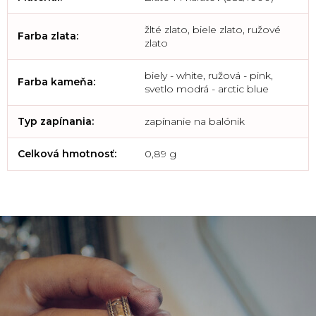
žlté zlato, biele zlato, ružové
Farba zlata
:
zlato
biely - white, ružová - pink,
Farba kameňa
:
svetlo modrá - arctic blue
Typ zapínania
:
zapínanie na balónik
Celková hmotnosť
:
0,89 g