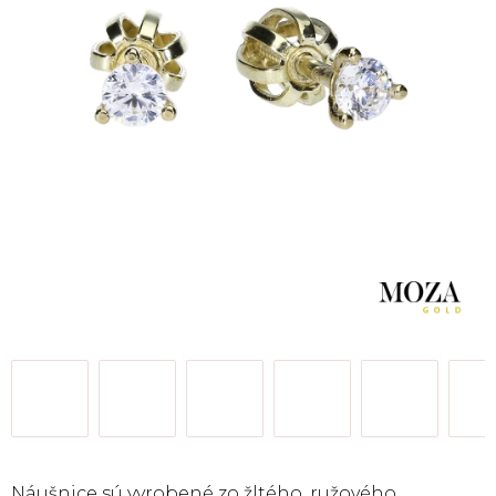
Náušnice sú vyrobené zo žltého,
ružového