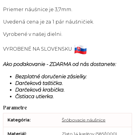
Priemer náušnice je 3,7mm.
Uvedená cena je za 1 pár náušničiek.
Vyrobené v našej dielni.
VYROBENÉ NA SLOVENSKU
Ako poďakovanie - ZDARMA od nás dostanete:
Bezplatné doručenie zásielky.
Darčeková taštička.
Darčeková krabička.
Čistiaca utierka.
Kategória
:
Šróbovacie náušnice
Materiál
:
Zlato 14 karátov (585/1000)