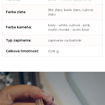
žlté zlato, biele zlato, ružové
Farba zlata
:
zlato
biely - white, ružová - pink,
Farba kameňa
:
svetlo modrá - arctic blue
Typ zapínania
:
zapínanie na balónik
Celková hmotnosť
:
0,98 g