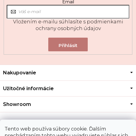
Email
Vložením e-mailu súhlasíte s
podmienkami
ochrany osobných údajov
Z
Nakupovanie
á
p
ä
Užitočné informácie
t
i
Showroom
e
Kontakt
Tento web používa súbory cookie. Ďalším
prechádzaním tohto webu vyjadrujete súhlas s ich