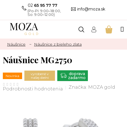
Prejsť
02
65 95 77 77
na
info@moza.sk
obsah
NÁKU
KOŠÍK
Náušnice
Náušnice z bieleho zlata
Náušnice MG2750
ZADARMO
vyrobené v
Novinka
našej dielni
Priemerné
hodnotenie
Značka:
MOZA gold
Podrobnosti hodnotenia
produktu
je
0,0
z
5
hviezdičiek.