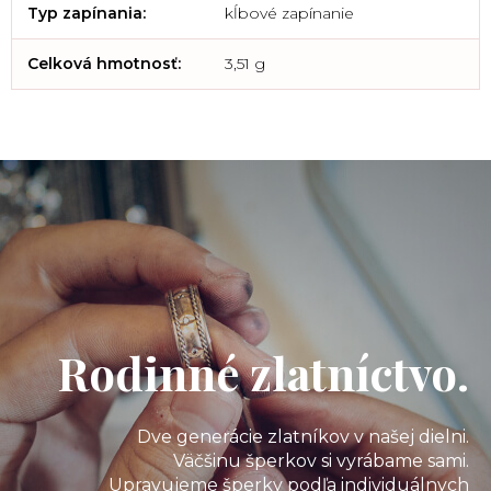
Typ zapínania
:
kĺbové zapínanie
Celková hmotnosť
:
3,51 g
Rodinné zlatníctvo.
Dve generácie zlatníkov v našej dielni.
Väčšinu šperkov si vyrábame sami.
Upravujeme šperky podľa individuálnych