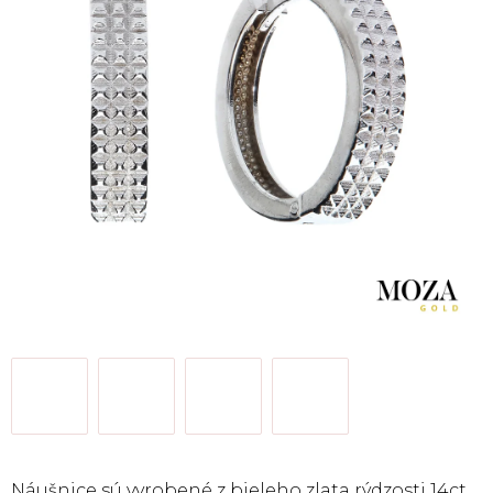
Náušnice sú vyrobené
z bieleho
zlata rýdzosti 14ct