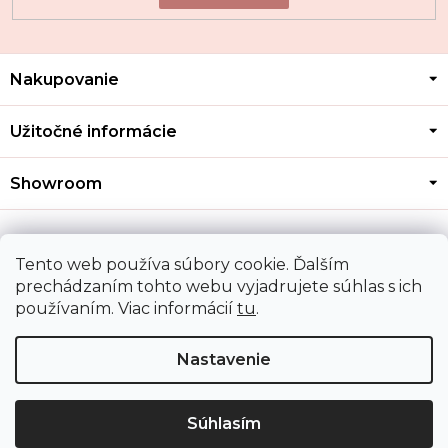
Z
Nakupovanie
á
p
ä
Užitočné informácie
t
i
Showroom
e
Kontakt
Tento web používa súbory cookie. Ďalším
prechádzaním tohto webu vyjadrujete súhlas s ich
používaním. Viac informácií
tu
.
Doprava a platba
Nastavenie
Copyright 2026
MOZA GOLD
. Všetky práva vyhradené.
Upraviť nastavenie cookies
Súhlasím
Shoptet
|
Mime Digital