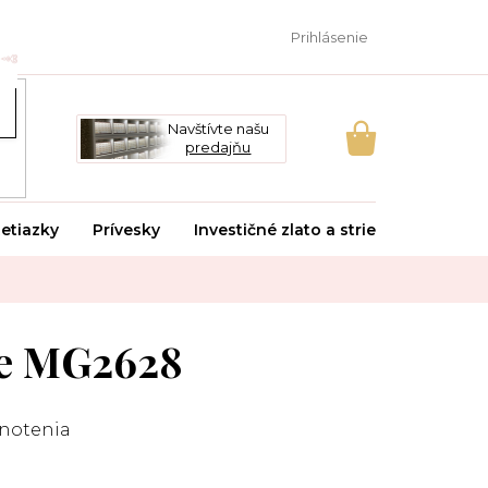
Prihlásenie
Navštívte našu
predajňu
NÁKUPNÝ
KOŠÍK
etiazky
Prívesky
Investičné zlato a striebro
Svado
e MG2628
notenia