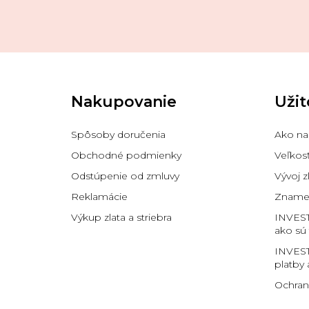
Z
á
p
Nakupovanie
Užit
ä
t
i
Spôsoby doručenia
Ako na
e
Obchodné podmienky
Veľkos
Odstúpenie od zmluvy
Vývoj z
Reklamácie
Znamen
Výkup zlata a striebra
INVES
ako sú
INVEST
platby 
Ochran