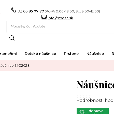
02
65 95 77 77
info@moza.sk
i kameňmi
Detské náušnice
Prstene
Náušnice
R
áušnice MG2628
Náušnic
Priemerné
hodnotenie
Podrobnosti hod
produktu
je
0,0
z
ZADARMO