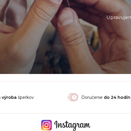
Upravujem
á
výroba
šperkov
Doručenie
do 24 hodín