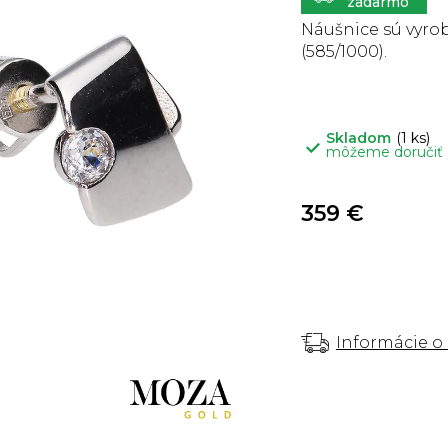
5
hviezdičiek.
Náušnice sú vyrob
(585/1000).
Skladom
(1 ks)
môžeme doručiť
359 €
Informácie o