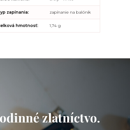
yp zapínania
:
zapínanie na balónik
elková hmotnosť
:
1,74 g
odinné zlatníctvo.