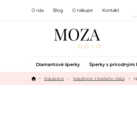
Prejsť
na
O nás
Blog
O nákupe
Kontakt
obsah
Diamantové šperky
Šperky s prírodným
Náušnice
Náušnice z bieleho zlata
N