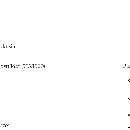
iskusia
sti 14ct (585/1000).
K
M
F
ete:
F