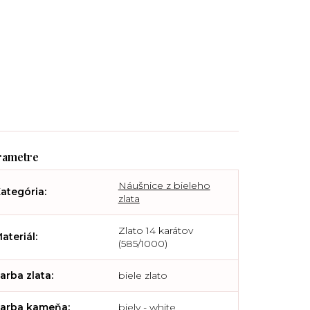
Náušnice z bieleho
ategória
:
zlata
Zlato 14 karátov
ateriál
:
(585/1000)
arba zlata
:
biele zlato
arba kameňa
:
biely - white