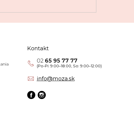
Kontakt
02
65 95 77 77
ania
info
@
moza.sk