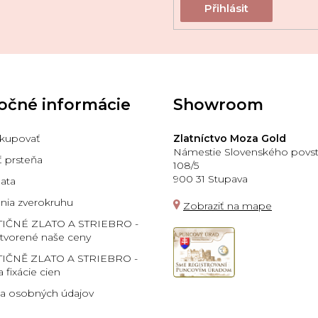
očné informácie
Showroom
kupovať
Zlatníctvo Moza Gold
Námestie Slovenského povst
ť prsteňa
108/5
900 31 Stupava
lata
ia zverokruhu
Zobraziť na mape
TIČNÉ ZLATO A STRIEBRO -
 tvorené naše ceny
IČNĚ ZLATO A STRIEBRO -
a fixácie cien
a osobných údajov