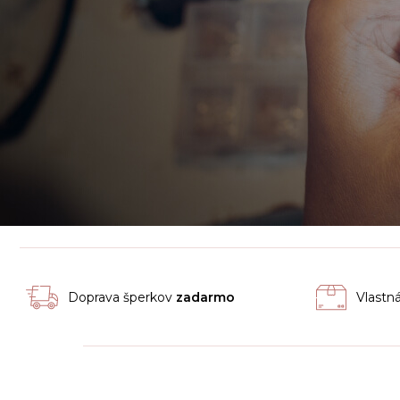
Doprava šperkov
zadarmo
Vlastn