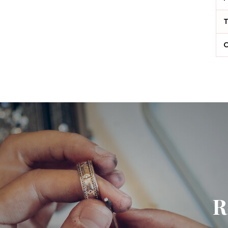
T
C
R