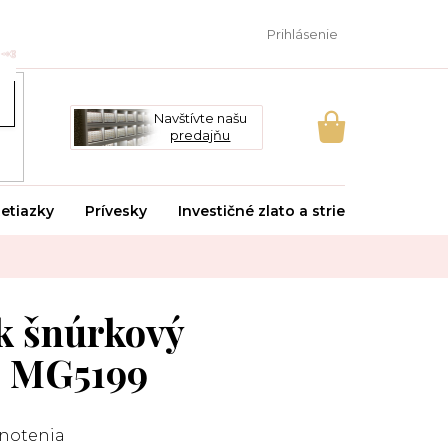
Prihlásenie
Navštívte našu
predajňu
NÁKUPNÝ
KOŠÍK
etiazky
Prívesky
Investičné zlato a striebro
Svado
 šnúrkový
o MG5199
notenia