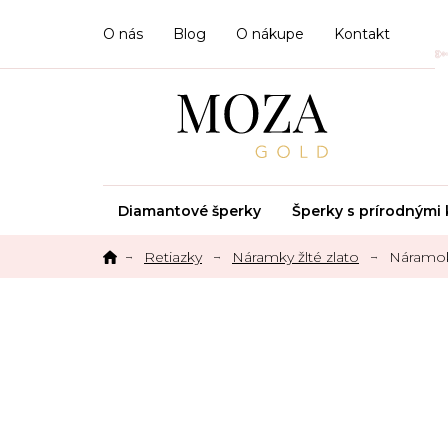
Prejsť
na
O nás
Blog
O nákupe
Kontakt
obsah
Diamantové šperky
Šperky s prírodným
Retiazky
Náramky žlté zlato
Náramok