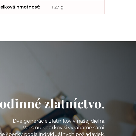
elková hmotnosť
:
1,27 g
odinné zlatníctvo.
Dve generácie zlatníkov v našej dielni.
Väčšinu šperkov si vyrábame sami.
e šperky podľa individuálnych požiadaviek.