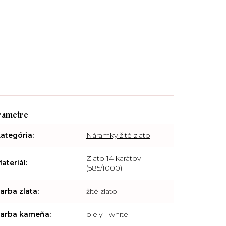
ategória
:
Náramky žlté zlato
Zlato 14 karátov
ateriál
:
(585/1000)
arba zlata
:
žlté zlato
arba kameňa
:
biely - white