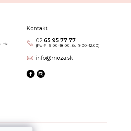
Kontakt
02
65 95 77 77
ania
info
@
moza.sk