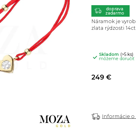
je
0,0
z
ZADARMO
5
hviezdičiek.
Náramok je vyrobe
zlata rýdzosti 14ct
Skladom
(>5 ks)
môžeme doručiť
249 €
Informácie o