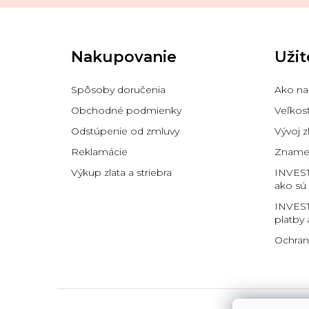
Z
á
p
Nakupovanie
Užit
ä
t
i
Spôsoby doručenia
Ako na
e
Obchodné podmienky
Veľkos
Odstúpenie od zmluvy
Vývoj z
Reklamácie
Znamen
Výkup zlata a striebra
INVES
ako sú
INVEST
platby 
Ochran