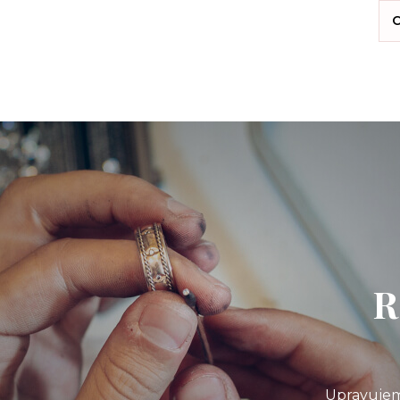
C
R
Upravujem