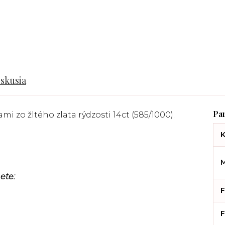
iskusia
i zo žltého zlata rýdzosti 14ct (585/1000).
K
M
ete:
F
F