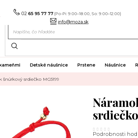
02
65 95 77 77
info@moza.sk
i kameňmi
Detské náušnice
Prstene
Náušnice
R
 šnúrkový srdiečko MG5199
Náramok
srdiečk
Priemerné
hodnotenie
Podrobnosti hod
produktu