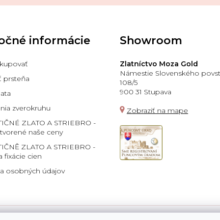
očné informácie
Showroom
kupovať
Zlatníctvo Moza Gold
Námestie Slovenského povst
ť prsteňa
108/5
900 31 Stupava
lata
ia zverokruhu
Zobraziť na mape
TIČNÉ ZLATO A STRIEBRO -
 tvorené naše ceny
IČNĚ ZLATO A STRIEBRO -
a fixácie cien
a osobných údajov