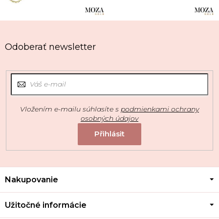
Odoberať newsletter
Vložením e-mailu súhlasíte s
podmienkami ochrany
osobných údajov
Z
Nakupovanie
á
p
ä
Užitočné informácie
t