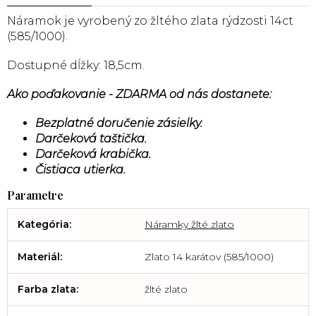
Náramok je vyrobený zo žltého zlata rýdzosti 14ct
(585/1000).
Dostupné dĺžky: 18,5cm.
Ako poďakovanie - ZDARMA od nás dostanete:
Bezplatné doručenie zásielky.
Darčeková taštička.
Darčeková krabička.
Čistiaca utierka.
Kategória
:
Náramky žlté zlato
Materiál
:
Zlato 14 karátov (585/1000)
Farba zlata
:
žlté zlato