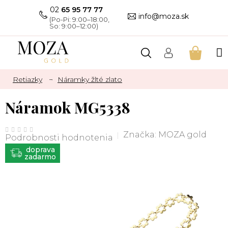
Prejsť
02
65 95 77 77
na
info@moza.sk
obsah
NÁKU
KOŠÍK
Retiazky
Náramky žlté zlato
Náramok MG5338
Priemerné
hodnotenie
Značka:
MOZA gold
Podrobnosti hodnotenia
produktu
je
ZADARMO
0,0
z
5
hviezdičiek.