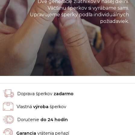
Dve generácie zlatníkov v našej dielni.
Väčšinu šperkov si vyrábame sami.
Upravujeme šperky podľa individuálnych
požiadaviek.
Doprava šperkov
zadarmo
Vlastná
výroba
šperkov
Doručenie
do 24 hodín
Garancia
vrátenia peňazí