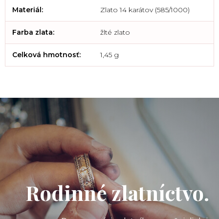
Materiál
:
Zlato 14 karátov (585/1000)
Farba zlata
:
žlté zlato
Celková hmotnosť
:
1,45 g
Rodinné zlatníctvo.