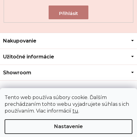
Z
Nakupovanie
á
p
ä
Užitočné informácie
t
i
Showroom
e
Kontakt
Tento web používa súbory cookie. Ďalším
prechádzaním tohto webu vyjadrujete súhlas s ich
používaním. Viac informácií
tu
.
Doprava a platba
Nastavenie
Copyright 2026
MOZA GOLD
. Všetky práva vyhradené.