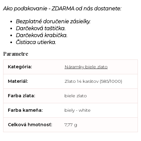
Ako poďakovanie - ZDARMA od nás dostanete:
Bezplatné doručenie zásielky.
Darčeková taštička.
Darčeková krabička.
Čistiaca utierka.
Kategória
:
Náramky biele zlato
Materiál
:
Zlato 14 karátov (585/1000)
Farba zlata
:
biele zlato
Farba kameňa
:
biely - white
Celková hmotnosť
:
7,77 g