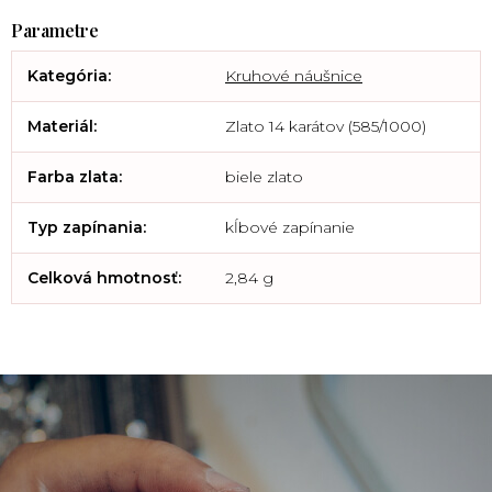
Kategória
:
Kruhové náušnice
Materiál
:
Zlato 14 karátov (585/1000)
Farba zlata
:
biele zlato
Typ zapínania
:
kĺbové zapínanie
Celková hmotnosť
:
2,84 g