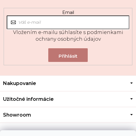
Email
Vložením e-mailu súhlasíte s
podmienkami
ochrany osobných údajov
Z
Nakupovanie
á
p
ä
Užitočné informácie
t
i
Showroom
e