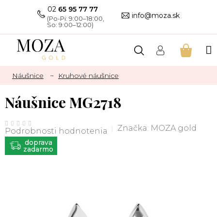
Prejsť
02
65 95 77 77
na
info@moza.sk
obsah
NÁKU
KOŠÍK
Náušnice
Kruhové náušnice
Náušnice MG2718
Priemerné
hodnotenie
Značka:
MOZA gold
Podrobnosti hodnotenia
produktu
je
ZADARMO
0,0
z
5
hviezdičiek.