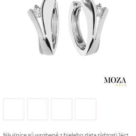
Náušnice sú vyrobené
z bieleho
zlata rýdzosti 14ct