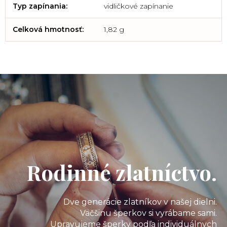
Typ zapínania
:
vidličkové zapínanie
Celková hmotnosť
:
1,82 g
Rodinné zlatníctvo.
Dve generácie zlatníkov v našej dielni.
Väčšinu šperkov si vyrábame sami.
Upravujeme šperky podľa individuálnych