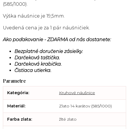
(585/1000).
Výška náušnice je 19,5mm.
Uvedená cena je za 1 pár náušničiek.
Ako poďakovanie - ZDARMA od nás dostanete:
Bezplatné doručenie zásielky.
Darčeková taštička.
Darčeková krabička.
Čistiaca utierka.
Kategória
:
Kruhové náušnice
Materiál
:
Zlato 14 karátov (585/1000)
Farba zlata
:
žlté zlato