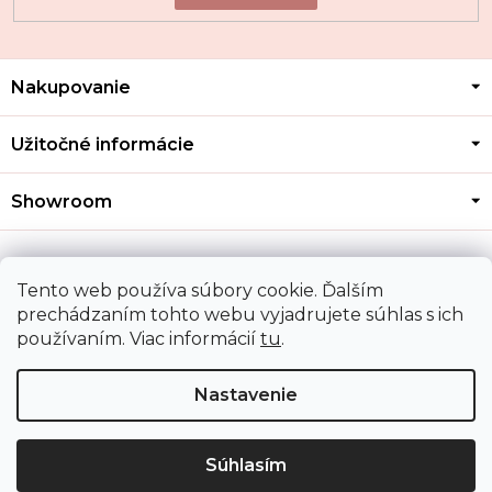
Z
Nakupovanie
á
p
ä
Užitočné informácie
t
i
Showroom
e
Kontakt
Tento web používa súbory cookie. Ďalším
prechádzaním tohto webu vyjadrujete súhlas s ich
používaním. Viac informácií
tu
.
Doprava a platba
Nastavenie
Copyright 2026
MOZA GOLD
. Všetky práva vyhradené.
Upraviť nastavenie cookies
Súhlasím
Shoptet
|
Mime Digital