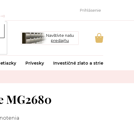
Prihlásenie
Navštívte našu
predajňu
NÁKUPNÝ
KOŠÍK
etiazky
Prívesky
Investičné zlato a striebro
Svado
ce MG2680
notenia