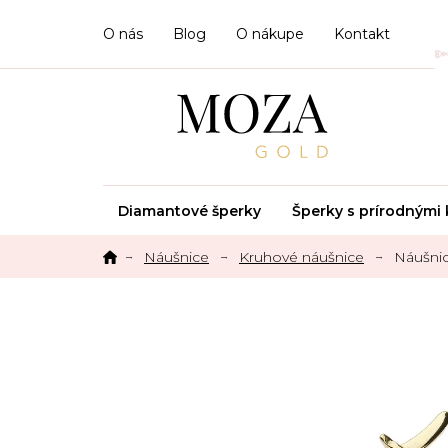
Prejsť
na
O nás
Blog
O nákupe
Kontakt
obsah
Diamantové šperky
Šperky s prírodným
Náušnice
Kruhové náušnice
Náušni