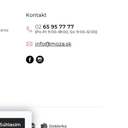
Kontakt
02
65 95 77 77
ania
info
@
moza.sk
Súhlasím