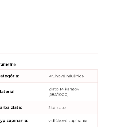
ategória
:
Kruhové náušnice
Zlato 14 karátov
ateriál
:
(585/1000)
arba zlata
:
žlté zlato
yp zapínania
:
vidličkové zapínanie