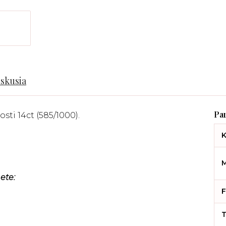
iskusia
sti 14ct (585/1000).
K
M
ete:
F
T