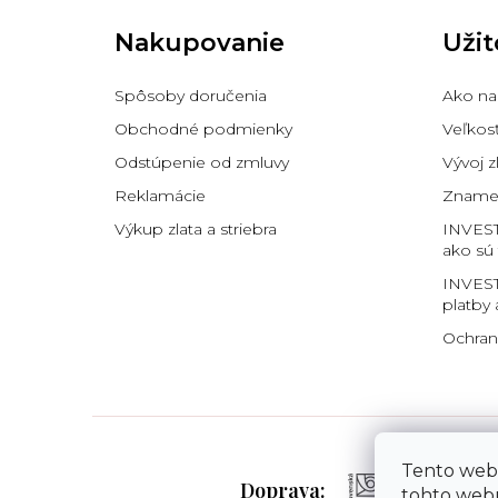
p
Nakupovanie
Užit
ä
t
i
Spôsoby doručenia
Ako na
e
Obchodné podmienky
Veľkos
Odstúpenie od zmluvy
Vývoj z
Reklamácie
Znamen
Výkup zlata a striebra
INVES
ako sú
INVEST
platby 
Ochran
Tento web
Doprava:
tohto webu