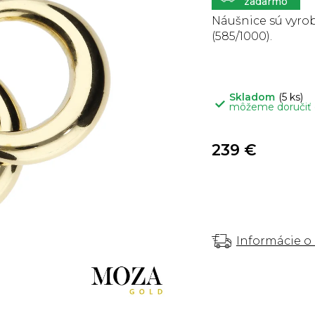
5
hviezdičiek.
Náušnice sú vyrob
(585/1000).
Skladom
(5 ks)
môžeme doručiť
239 €
Informácie o