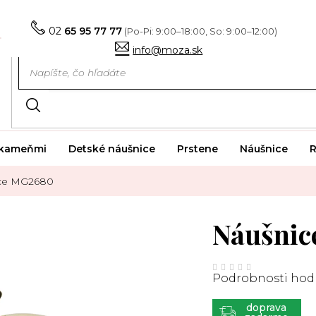
02
65 95 77 77
info@moza.sk
i kameňmi
Detské náušnice
Prstene
Náušnice
R
ce MG2680
Náušni
Priemerné
hodnotenie
Podrobnosti hod
produktu
je
0,0
z
ZADARMO