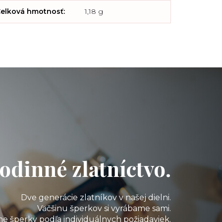
elková hmotnosť
:
1,18 g
odinné zlatníctvo.
Dve generácie zlatníkov v našej dielni.
Väčšinu šperkov si vyrábame sami.
e šperky podľa individuálnych požiadaviek.