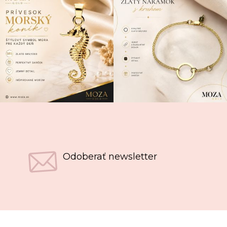
Odoberať newsletter
Z
á