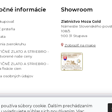
očné informácie
Showroom
kupovať
Zlatníctvo Moza Gold
Námestie Slovenského povst
ť prsteňa
108/5
900 31 Stupava
lata
ia zverokruhu
Zobraziť na mape
TIČNÉ ZLATO A STRIEBRO -
 tvorené naše ceny
IČNĚ ZLATO A STRIEBRO -
a fixácie cien
a osobných údajov
 používa súbory cookie. Ďalším prechádzaním
Platba:
 vyjadrujete súhlas s ich používaním. Viac