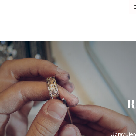
C
R
Upravujem