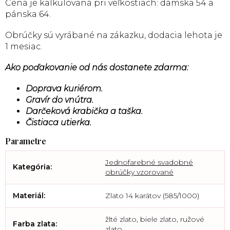
Cena je kalkulovaná pri veľkostiach: dámska 54 a
pánska 64.
Obrúčky sú vyrábané na zákazku, dodacia lehota je
1 mesiac.
Ako poďakovanie od nás dostanete zdarma:
Doprava kuriérom.
Gravír do vnútra.
Darčeková krabička a taška.
Čistiaca utierka.
Jednofarebné svadobné
Kategória
:
obrúčky vzorované
Materiál
:
Zlato 14 karátov (585/1000)
žlté zlato, biele zlato, ružové
Farba zlata
:
zlato