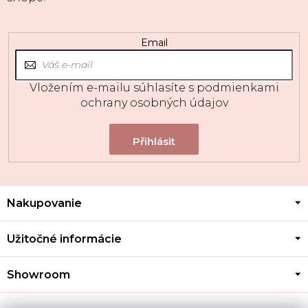
Email
Vložením e-mailu súhlasíte s
podmienkami
ochrany osobných údajov
Z
Nakupovanie
á
p
ä
Užitočné informácie
t
i
Showroom
e