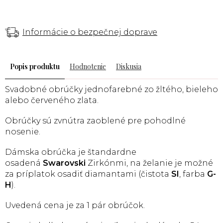
Informácie o bezpečnej doprave
Popis
Hodnotenie
Diskusia
Svadobné obrúčky jednofarebné zo žltého, bieleho
alebo červeného zlata.
Obrúčky sú zvnútra zaoblené pre pohodlné
nosenie.
Dámska obrúčka je štandardne
osadená
Swarovski
Zirkónmi, na želanie je možné
za príplatok osadiť diamantami (čistota
SI
, farba
G-
H
).
Uvedená cena je za 1 pár obrúčok.