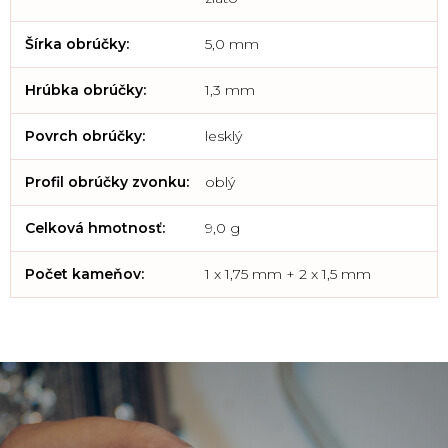
Šírka obrúčky
:
5,0 mm
Hrúbka obrúčky
:
1,3 mm
Povrch obrúčky
:
lesklý
Profil obrúčky zvonku
:
oblý
Celková hmotnosť
:
9,0 g
Počet kameňov
:
1 x 1,75 mm + 2 x 1,5 mm