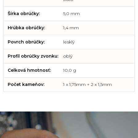
Šírka obrúčky
:
5,0 mm
Hrúbka obrúčky
:
1,4 mm
Povrch obrúčky
:
lesklý
Profil obrúčky zvonku
:
oblý
Celková hmotnosť
:
10,0 g
Počet kameňov
:
1 x 1,75mm + 2 x 1,5mm