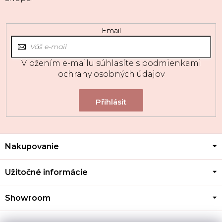
Email
Vložením e-mailu súhlasíte s
podmienkami
ochrany osobných údajov
Z
Nakupovanie
á
p
ä
Užitočné informácie
t
i
Showroom
e