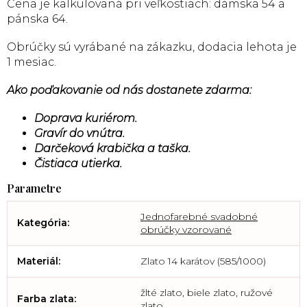
Cena je kalkulovaná pri veľkostiach: dámska 54 a
pánska 64.
Obrúčky sú vyrábané na zákazku, dodacia lehota je
1 mesiac.
Ako poďakovanie od nás dostanete zdarma:
Doprava kuriérom.
Gravír do vnútra.
Darčeková krabička a taška.
Čistiaca utierka.
Jednofarebné svadobné
Kategória
:
obrúčky vzorované
Materiál
:
Zlato 14 karátov (585/1000)
žlté zlato, biele zlato, ružové
Farba zlata
:
zlato