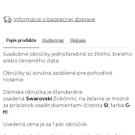
Informácie o bezpečnej doprave
Popis
Hodnotenie
Diskusia
Svadobné obrúčky jednofarebné zo žltého, bieleho
alebo červeného zlata.
Obrúčky sú zvnútra zaoblené pre pohodlné
nosenie.
Dámska obrúčka je štandardne
osadená
Swarovski
Zirkónmi, na želanie je možné
za príplatok osadiť diamantami (čistota
SI
, farba
G-
H
).
Uvedená cena je za 1 pár obrúčok.