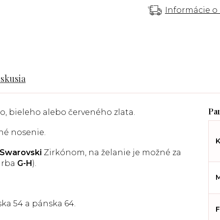
Informácie o
iskusia
, bieleho alebo červeného zlata.
né nosenie.
K
Swarovski
Zirkónom, na želanie je možné za
farba
G-H
).
M
ska 54 a pánska 64.
F