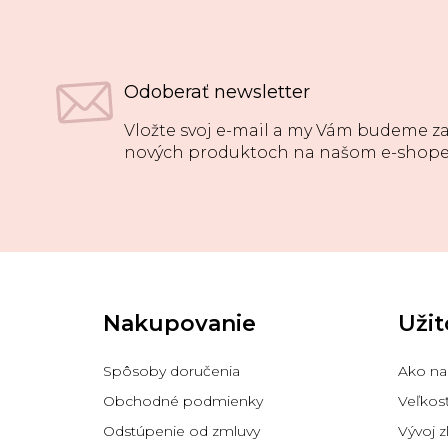
Odoberať newsletter
Vložte svoj e-mail a my Vám budeme za
nových produktoch na našom e-shope
Z
á
p
Nakupovanie
Užit
ä
t
i
Spôsoby doručenia
Ako na
e
Obchodné podmienky
Veľkos
Odstúpenie od zmluvy
Vývoj z