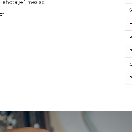
lehota je 1 mesiac.
Š
a:
H
P
P
C
P