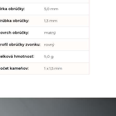
írka obrúčky
:
5,0 mm
rúbka obrúčky
:
1,3 mm
ovrch obrúčky
:
matný
rofil obrúčky zvonku
:
rovný
elková hmotnosť
:
9,0 g
očet kameňov
:
1 x 1,5 mm