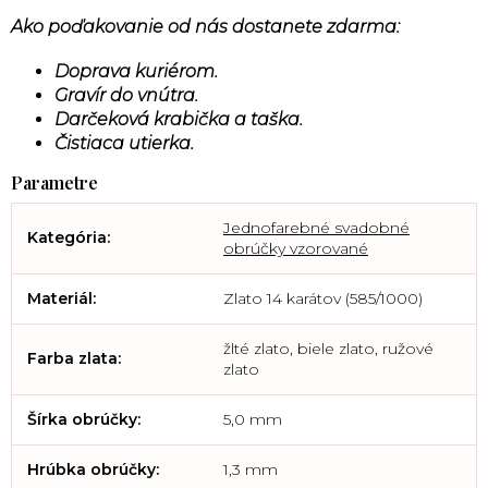
Ako poďakovanie od nás dostanete zdarma:
Doprava kuriérom.
Gravír do vnútra.
Darčeková krabička a taška.
Čistiaca utierka.
Jednofarebné svadobné
Kategória
:
obrúčky vzorované
Materiál
:
Zlato 14 karátov (585/1000)
žlté zlato, biele zlato, ružové
Farba zlata
:
zlato
Šírka obrúčky
:
5,0 mm
Hrúbka obrúčky
:
1,3 mm