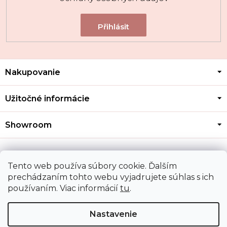
Z
Nakupovanie
á
p
ä
Užitočné informácie
t
i
Showroom
e
Kontakt
Tento web používa súbory cookie. Ďalším
prechádzaním tohto webu vyjadrujete súhlas s ich
používaním. Viac informácií
tu
.
Doprava a platba
Nastavenie
Copyright 2026
MOZA GOLD
. Všetky práva vyhradené.