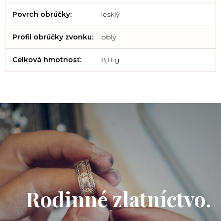
Povrch obrúčky
:
lesklý
Profil obrúčky zvonku
:
oblý
Celková hmotnosť
:
8,0 g
Rodinné zlatníctvo.