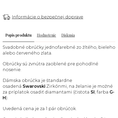
Informácie o bezpečnej doprave
Popis
Hodnotenie
Diskusia
Svadobné obrúčky jednofarebné zo žltého, bieleho
alebo červeného zlata.
Obrúčky sú zvnútra zaoblené pre pohodlné
nosenie.
Dámska obrúčka je štandardne
osadená
Swarovski
Zirkónmi, na želanie je možné
za príplatok osadiť diamantami (čistota
SI
, farba
G-
H
).
Uvedená cena je za 1 pár obrúčok.