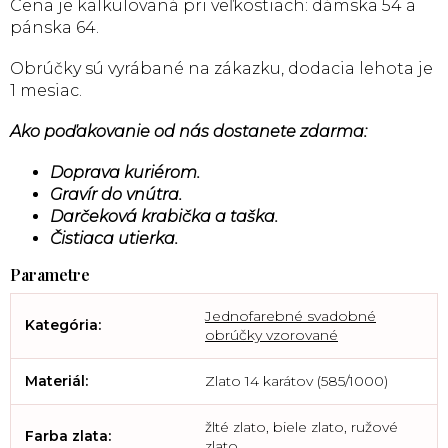
Cena je kalkulovaná pri veľkostiach: dámska 54 a
pánska 64.
Obrúčky sú vyrábané na zákazku, dodacia lehota je
1 mesiac.
Ako poďakovanie od nás dostanete zdarma:
Doprava kuriérom.
Gravír do vnútra.
Darčeková krabička a taška.
Čistiaca utierka.
Jednofarebné svadobné
Kategória
:
obrúčky vzorované
Materiál
:
Zlato 14 karátov (585/1000)
žlté zlato, biele zlato, ružové
Farba zlata
:
zlato