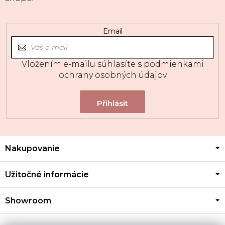
Email
Vložením e-mailu súhlasíte s
podmienkami
ochrany osobných údajov
Z
Nakupovanie
á
p
ä
Užitočné informácie
t
i
Showroom
e