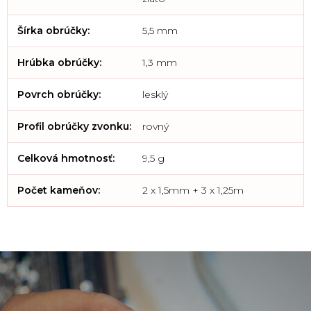
Šírka obrúčky
:
5,5 mm
Hrúbka obrúčky
:
1,3 mm
Povrch obrúčky
:
lesklý
Profil obrúčky zvonku
:
rovný
Celková hmotnosť
:
9,5 g
Počet kameňov
:
2 x 1,5mm + 3 x 1,25m