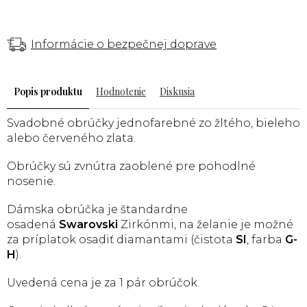
Informácie o bezpečnej doprave
Popis
Hodnotenie
Diskusia
Svadobné obrúčky jednofarebné zo žltého, bieleho
alebo červeného zlata.
Obrúčky sú zvnútra zaoblené pre pohodlné
nosenie.
Dámska obrúčka je štandardne
osadená
Swarovski
Zirkónmi, na želanie je možné
za príplatok osadiť diamantami (čistota
SI
, farba
G-
H
).
Uvedená cena je za 1 pár obrúčok.