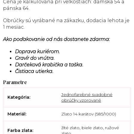
Cena je kalkulovaná pri veľkostiach: dámska 54 a
pánska 64.
Obrúčky sú vyrábané na zákazku, dodacia lehota je
1 mesiac.
Ako poďakovanie od nás dostanete zdarma:
Doprava kuriérom.
Gravír do vnútra.
Darčeková krabička a taška.
Čistiaca utierka.
Jednofarebné svadobné
Kategória
:
obrúčky vzorované
Materiál
:
Zlato 14 karátov (585/1000)
žlté zlato, biele zlato, ružové
Farba zlata
:
zlato