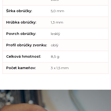
Šírka obrúčky
:
5,0 mm
Hrúbka obrúčky
:
1,3 mm
Povrch obrúčky
:
lesklý
Profil obrúčky zvonku
:
oblý
Celková hmotnosť
:
8,5 g
Počet kameňov
:
3 x 1,5 mm