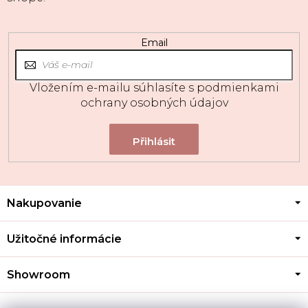
Email
Vložením e-mailu súhlasíte s
podmienkami
ochrany osobných údajov
Z
Nakupovanie
á
p
ä
Užitočné informácie
t
i
Showroom
e