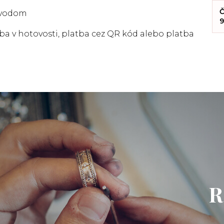
Č
evodom
9
tba v hotovosti, platba cez QR kód alebo platba
R