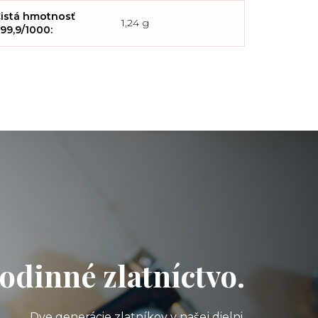
istá hmotnosť
1,24 g
99,9/1000
:
odinné zlatníctvo.
Dve generácie zlatníkov v našej dielni.