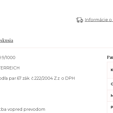
Informácie o
iskusia
9.9/1000
TERREICH
K
ľa par.67 zák. č.222/2004 Z.z. o DPH
C
M
P
latba vopred prevodom