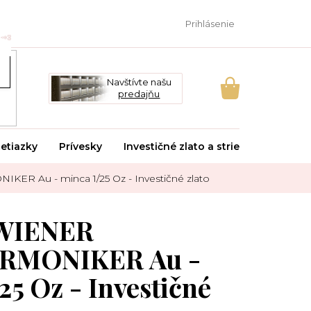
Prihlásenie
Navštívte našu
predajňu
NÁKUPNÝ
KOŠÍK
etiazky
Prívesky
Investičné zlato a striebro
Svado
ER Au - minca 1/25 Oz - Investičné zlato
 WIENER
RMONIKER Au -
25 Oz - Investičné