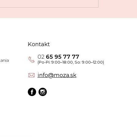
Kontakt
02
65 95 77 77
ania
info
@
moza.sk