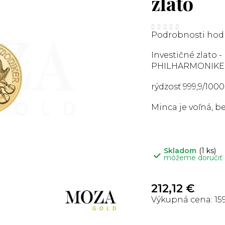
zlato
Priemerné
hodnotenie
Podrobnosti hod
produktu
je
0,0
Investičné zlato -
z
5
PHILHARMONIKE
hviezdičiek.
rýdzosť 999,9/1000
Minca je voľná, b
Skladom
(1 ks)
môžeme doručiť
212,12 €
15