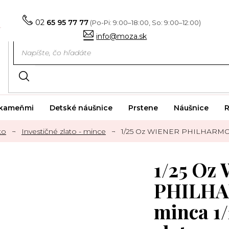
02
65 95 77 77
info@moza.sk
i kameňmi
Detské náušnice
Prstene
Náušnice
R
to
Investičné zlato - mince
1/25 Oz WIENER PHILHARMONIK
1/25 Oz
PHILHA
minca 1/