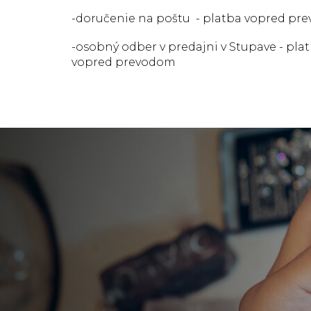
-doručenie na poštu - platba vopred pr
-osobný odber v predajni v Stupave - pla
vopred prevodom