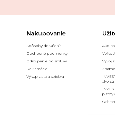
Z
á
p
Nakupovanie
Užit
ä
t
i
Spôsoby doručenia
Ako na
e
Obchodné podmienky
Veľkos
Odstúpenie od zmluvy
Vývoj z
Reklamácie
Znamen
Výkup zlata a striebra
INVES
ako sú
INVEST
platby 
Ochran