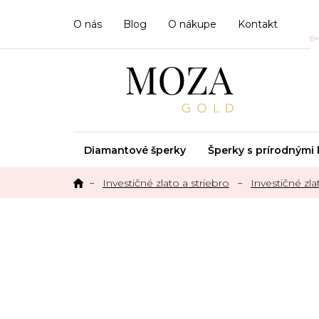
Prejsť
na
O nás
Blog
O nákupe
Kontakt
obsah
Diamantové šperky
Šperky s prírodným
Investičné zlato a striebro
Investičné zla