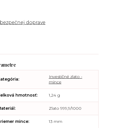
 bezpečnej doprave
Investičné zlato -
ategória
:
mince
elková hmotnosť
:
1,24 g
ateriál
:
Zlato 999,9/1000
riemer mince
:
13 mm