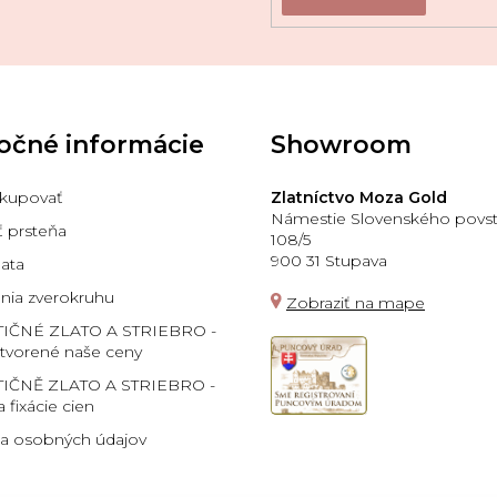
očné informácie
Showroom
kupovať
Zlatníctvo Moza Gold
Námestie Slovenského povst
ť prsteňa
108/5
900 31 Stupava
lata
ia zverokruhu
Zobraziť na mape
TIČNÉ ZLATO A STRIEBRO -
 tvorené naše ceny
IČNĚ ZLATO A STRIEBRO -
a fixácie cien
a osobných údajov