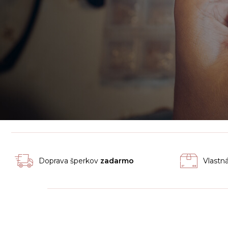
Doprava šperkov
zadarmo
Vlastn