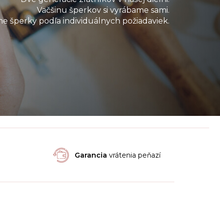
Väčšinu šperkov si vyrábame sami.
e šperky podľa individuálnych požiadaviek.
Garancia
vrátenia peňazí