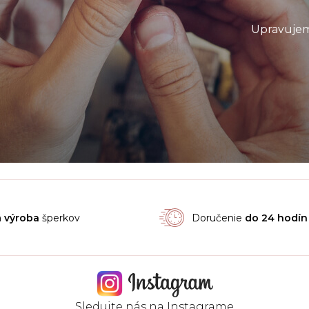
Upravujem
á
výroba
šperkov
Doručenie
do 24 hodín
Sledujte nás na
Instagrame