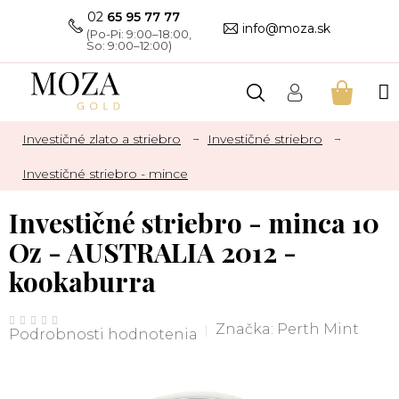
Prejsť
02
65 95 77 77
na
info@moza.sk
obsah
NÁKU
KOŠÍK
Investičné zlato a striebro
Investičné striebro
Investičné striebro - mince
Investičné striebro - minca 10
Oz - AUSTRALIA 2012 -
kookaburra
Priemerné
hodnotenie
Značka:
Perth Mint
Podrobnosti hodnotenia
produktu
je
0,0
z
5
hviezdičiek.