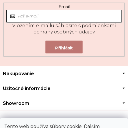
Email
Vložením e-mailu súhlasíte s
podmienkami
ochrany osobných údajov
Z
Nakupovanie
á
p
ä
Užitočné informácie
t
i
Showroom
e
Kontakt
Tento web používa súbory cookie. Ďalším