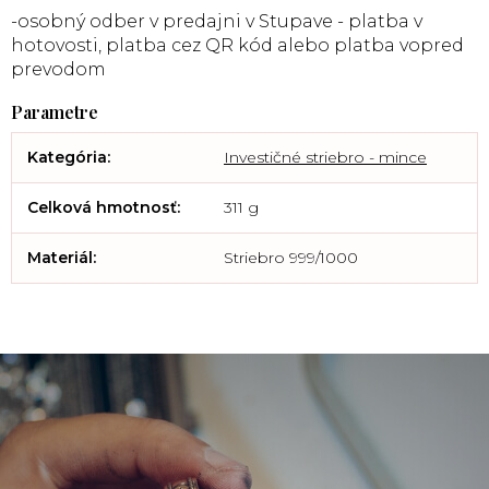
-osobný odber v predajni v Stupave - platba v
hotovosti, platba cez QR kód alebo platba vopred
prevodom
Kategória
:
Investičné striebro - mince
Celková hmotnosť
:
311 g
Materiál
:
Striebro 999/1000