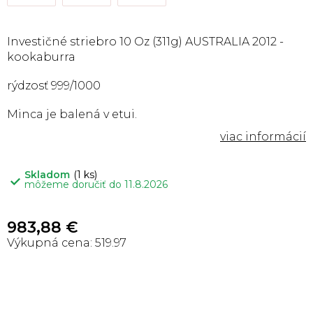
Investičné striebro 10 Oz (311g) AUSTRALIA 2012 -
kookaburra
rýdzosť 999/1000
Minca je balená v etui.
Skladom
(1 ks)
môžeme doručiť do
11.8.2026
983,88 €
519.97