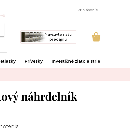
Prihlásenie
Navštívte našu
predajňu
NÁKUPNÝ
KOŠÍK
etiazky
Prívesky
Investičné zlato a striebro
Svado
ový náhrdelník
notenia