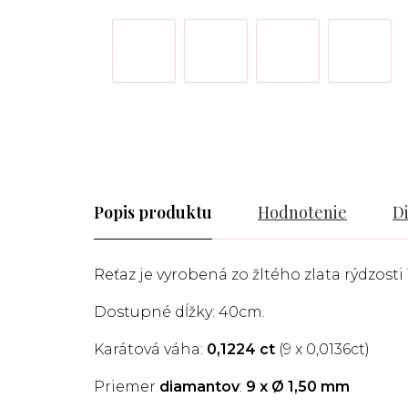
Popis
Hodnotenie
D
Reťaz je vyrobená zo žltého zlata rýdzosti 
Dostupné dĺžky: 40cm.
Karátová váha:
0,1224 ct
(9
x 0,0136ct
)
Priemer
diamantov
:
9 x
Ø
1,50 mm