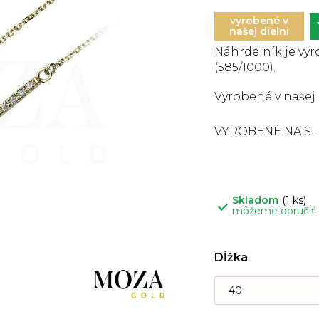
je
0,0
z
vyrobené v
5
našej dielni
hviezdičiek.
Náhrdelník je vyro
(585/1000).
Vyrobené v našej 
VYROBENÉ NA S
Skladom
(1 ks)
môžeme doručiť
Dĺžka