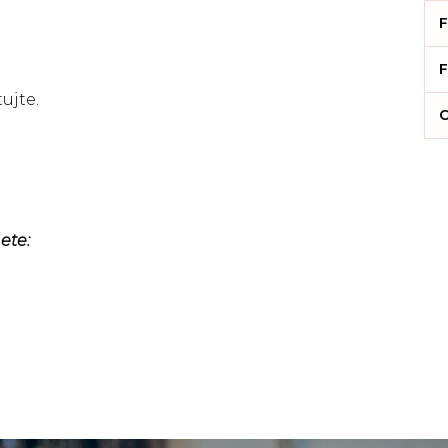
F
F
ujte.
C
ete: