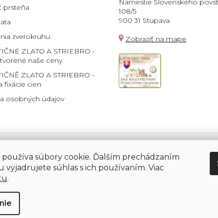
Námestie Slovenského povst
ť prsteňa
108/5
900 31 Stupava
lata
ia zverokruhu
Zobraziť na mape
TIČNÉ ZLATO A STRIEBRO -
 tvorené naše ceny
IČNĚ ZLATO A STRIEBRO -
a fixácie cien
a osobných údajov
 používa súbory cookie. Ďalším prechádzaním
Platba:
 vyjadrujete súhlas s ich používaním. Viac
tu
.
nie
né.
Upraviť nastavenie cookies