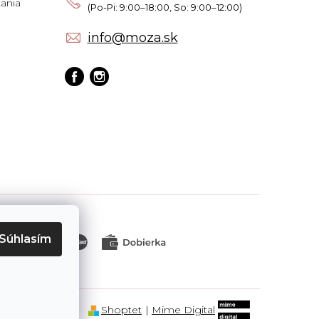
ania
info
@
moza.sk
Súhlasím
Shoptet
|
Mime Digital