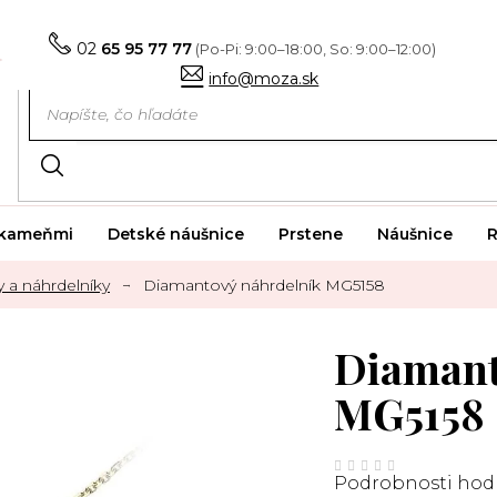
02
65 95 77 77
info@moza.sk
i kameňmi
Detské náušnice
Prstene
Náušnice
R
 a náhrdelníky
Diamantový náhrdelník MG5158
Diamant
MG5158
Priemerné
hodnotenie
Podrobnosti hod
produktu