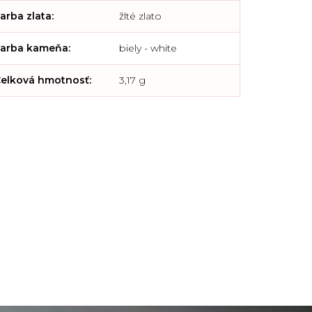
arba zlata
:
žlté zlato
arba kameňa
:
biely - white
elková hmotnosť
:
3,17 g