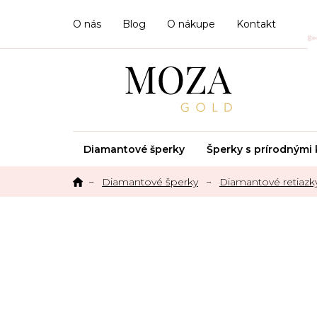
Prejsť
na
O nás
Blog
O nákupe
Kontakt
obsah
Diamantové šperky
Šperky s prírodným
Diamantové šperky
Diamantové retiazky