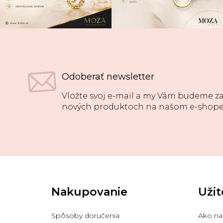
Odoberať newsletter
Vložte svoj e-mail a my Vám budeme za
nových produktoch na našom e-shope
Z
á
p
Nakupovanie
Užit
ä
t
i
Spôsoby doručenia
Ako na