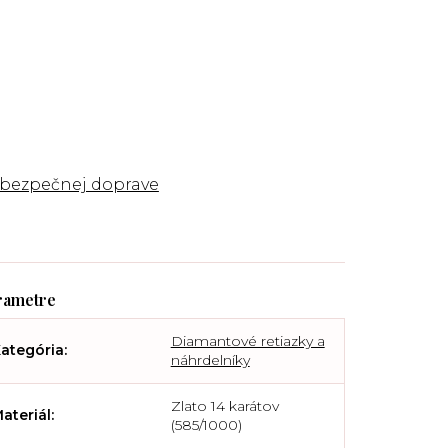
 bezpečnej doprave
Diamantové retiazky a
ategória
:
náhrdelníky
Zlato 14 karátov
ateriál
:
(585/1000)