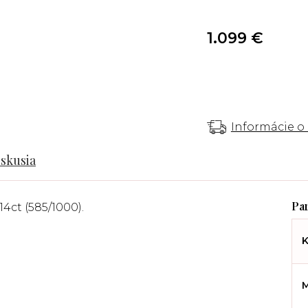
1.099 €
Informácie o
iskusia
14ct (585/1000).
K
M