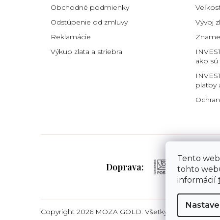
e
Obchodné podmienky
Veľkos
Odstúpenie od zmluvy
Vývoj z
Reklamácie
Znamen
Výkup zlata a striebra
INVES
ako sú
INVEST
platby 
Ochran
Tento web
Doprava:
tohto webu
informácií
Nastave
Copyright 2026
MOZA GOLD
. Všetky práva vyhrade