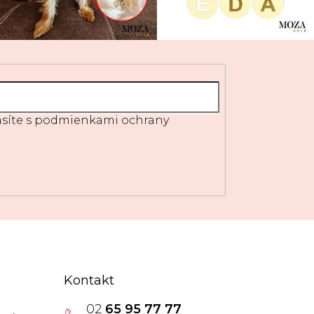
síte s
podmienkami ochrany
Kontakt
02
65 95 77 77