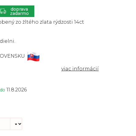
ZADARMO
bený zo žltého zlata rýdzosti 14ct
dielni.
LOVENSKU
11.8.2026
 do