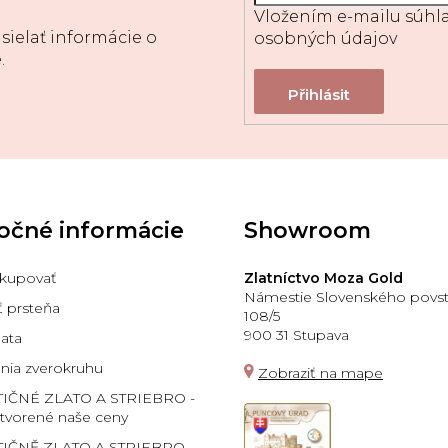
Vložením e-mailu súhla
sielať informácie o
osobných údajov
.
očné informácie
Showroom
kupovať
Zlatníctvo Moza Gold
Námestie Slovenského povst
ť prsteňa
108/5
900 31 Stupava
lata
ia zverokruhu
Zobraziť na mape
TIČNÉ ZLATO A STRIEBRO -
 tvorené naše ceny
IČNĚ ZLATO A STRIEBRO -