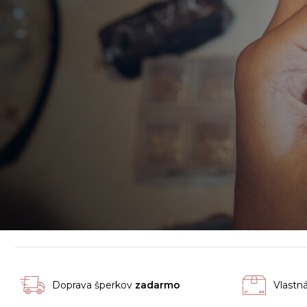
Doprava šperkov
zadarmo
Vlastn