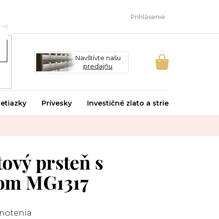
Prihlásenie
Navštívte našu
predajňu
NÁKUPNÝ
KOŠÍK
etiazky
Prívesky
Investičné zlato a striebro
Svado
ový prsteň s
om MG1317
notenia