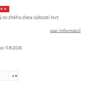
–9 %
 zo žltého zlata rýdzosti 14ct
11.8.2026
 do