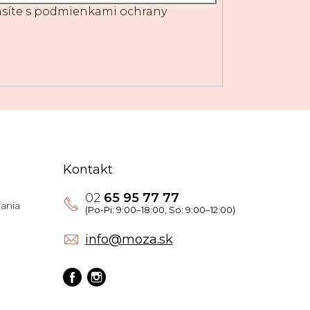
síte s
podmienkami ochrany
Kontakt
02
65 95 77 77
ania
info
@
moza.sk