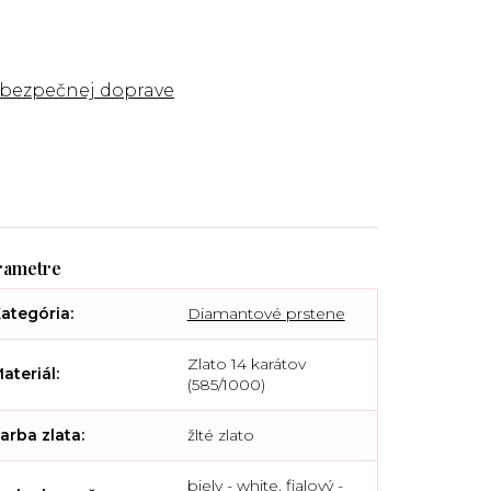
 bezpečnej doprave
ategória
:
Diamantové prstene
Zlato 14 karátov
ateriál
:
(585/1000)
arba zlata
:
žlté zlato
biely - white, fialový -