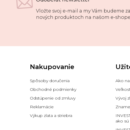
Vložte svoj e-mail a my Vám budeme za
nových produktoch na našom e-shope
Z
á
p
Nakupovanie
Užit
ä
t
i
Spôsoby doručenia
Ako na
e
Obchodné podmienky
Veľkos
Odstúpenie od zmluvy
Vývoj z
Reklamácie
Znamen
Výkup zlata a striebra
INVES
ako sú
INVEST