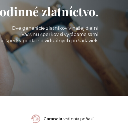
odinné zlatníctvo.
Dve generácie zlatníkov v našej dielni.
Väčšinu šperkov si vyrábame sami.
e šperky podľa individuálnych požiadaviek.
Garancia
vrátenia peňazí