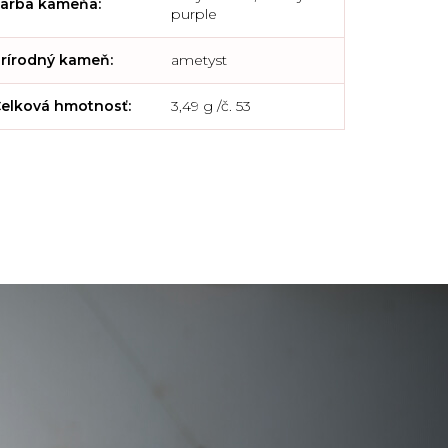
arba kameňa
:
purple
rírodný kameň
:
ametyst
elková hmotnosť
:
3,49 g /č. 53