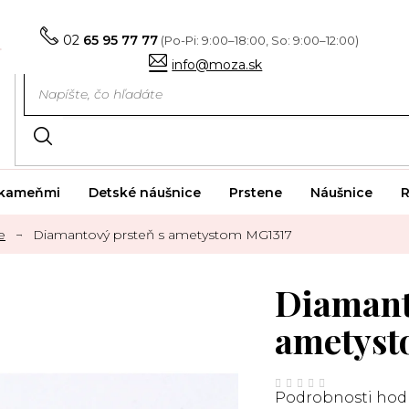
02
65 95 77 77
info@moza.sk
i kameňmi
Detské náušnice
Prstene
Náušnice
R
e
Diamantový prsteň s ametystom MG1317
Diamant
ametyst
Priemerné
hodnotenie
Podrobnosti hod
produktu