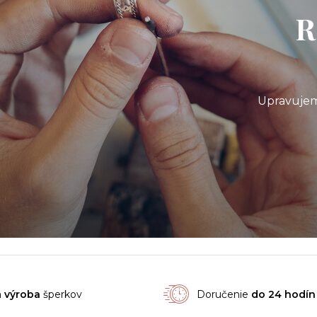
R
Upravujem
á
výroba
šperkov
Doručenie
do 24 hodín