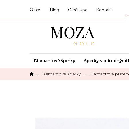
Prejsť
na
O nás
Blog
O nákupe
Kontakt
obsah
Diamantové šperky
Šperky s prírodným
Diamantové šperky
Diamantové prsten