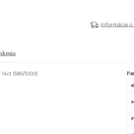
Informácie o
iskusia
 14ct (585/1000).
K
M
F