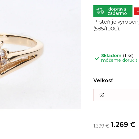
je
0,0
z
ZADARMO
5
hviezdičiek.
Prsteň je vyrobený
(585/1000).
Skladom
(1 ks)
môžeme doručiť
Veľkosť
1.269 €
1.399 €