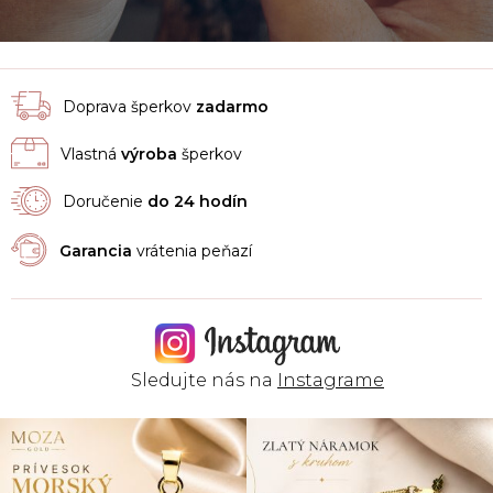
Doprava šperkov
zadarmo
Vlastná
výroba
šperkov
Doručenie
do 24 hodín
Garancia
vrátenia peňazí
Sledujte nás na
Instagrame