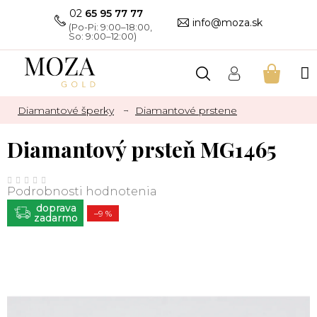
Prejsť
02
65 95 77 77
na
info@moza.sk
obsah
NÁKU
KOŠÍK
Diamantové šperky
Diamantové prstene
Diamantový prsteň MG1465
Priemerné
hodnotenie
Podrobnosti hodnotenia
produktu
je
ZADARMO
0,0
–9 %
z
5
hviezdičiek.