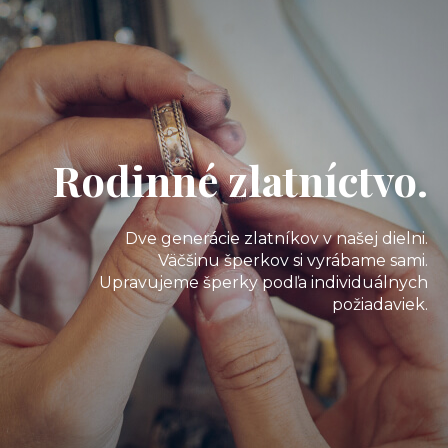
Rodinné zlatníctvo.
Dve generácie zlatníkov v našej dielni.
Väčšinu šperkov si vyrábame sami.
Upravujeme šperky podľa individuálnych
požiadaviek.