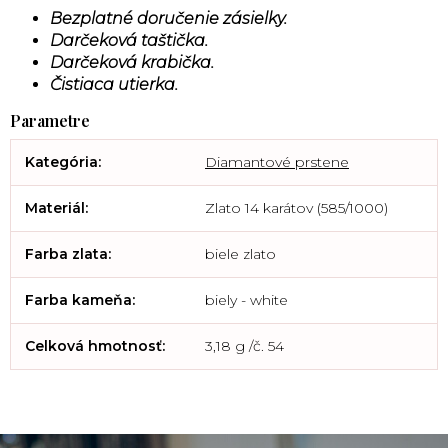
Bezplatné doručenie zásielky.
Darčeková taštička.
Darčeková krabička.
Čistiaca utierka.
Kategória
:
Diamantové prstene
Materiál
:
Zlato 14 karátov (585/1000)
Farba zlata
:
biele zlato
Farba kameňa
:
biely - white
Celková hmotnosť
:
3,18 g /č. 54