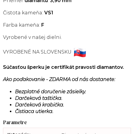
Priemer
diamantu
:
3,90
mm
Čistota kameňa:
VS1
Farba kameňa:
F
Vyrobené v našej dielni.
VYROBENÉ NA SLOVENSKU
Súčasťou šperku je certifikát pravosti diamantov.
Ako poďakovanie - ZDARMA od nás dostanete:
Bezplatné doručenie zásielky.
Darčeková taštička.
Darčeková krabička.
Čistiaca utierka.