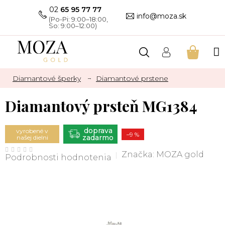
Prejsť
02
65 95 77 77
na
info@moza.sk
obsah
NÁKU
KOŠÍK
Diamantové šperky
Diamantové prstene
Diamantový prsteň MG1384
ZADARMO
vyrobené v
–9 %
našej dielni
Priemerné
hodnotenie
Značka:
MOZA gold
Podrobnosti hodnotenia
produktu
je
0,0
z
5
hviezdičiek.