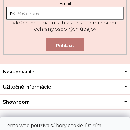
Email
Vložením e-mailu súhlasíte s
podmienkami
ochrany osobných údajov
Z
Nakupovanie
á
p
ä
Užitočné informácie
t
i
Showroom
e
Kontakt
Tento web používa súbory cookie. Ďalším