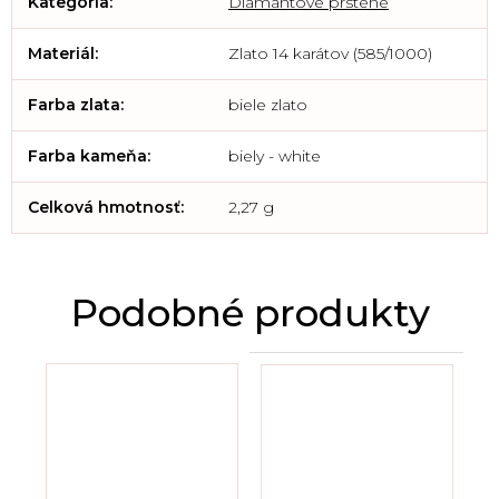
Kategória
:
Diamantové prstene
Materiál
:
Zlato 14 karátov (585/1000)
Farba zlata
:
biele zlato
Farba kameňa
:
biely - white
Celková hmotnosť
:
2,27 g