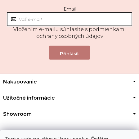
Email
Vložením e-mailu súhlasíte s
podmienkami
ochrany osobných údajov
Z
Nakupovanie
á
p
ä
Užitočné informácie
t
i
Showroom
e
Kontakt