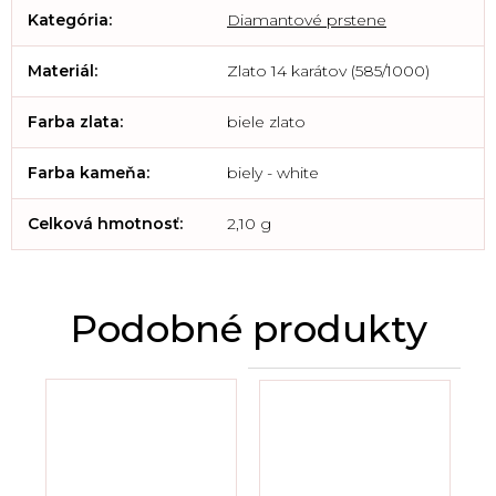
Kategória
:
Diamantové prstene
Materiál
:
Zlato 14 karátov (585/1000)
Farba zlata
:
biele zlato
Farba kameňa
:
biely - white
Celková hmotnosť
:
2,10 g