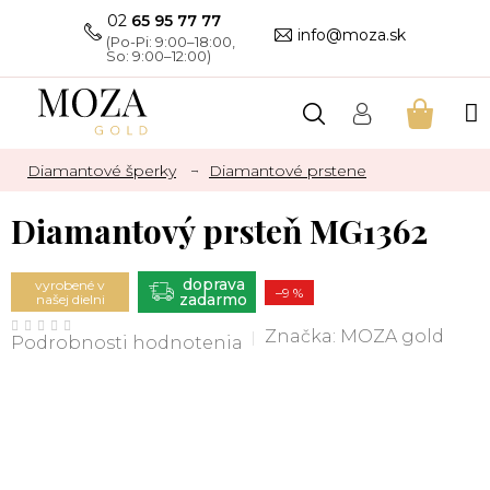
Prejsť
02
65 95 77 77
na
info@moza.sk
obsah
NÁKU
KOŠÍK
Diamantové šperky
Diamantové prstene
Diamantový prsteň MG1362
ZADARMO
vyrobené v
–9 %
našej dielni
Priemerné
hodnotenie
Značka:
MOZA gold
Podrobnosti hodnotenia
produktu
je
0,0
z
5
hviezdičiek.