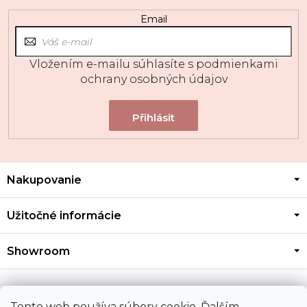
Email
Vložením e-mailu súhlasíte s
podmienkami
ochrany osobných údajov
Z
Nakupovanie
á
p
ä
Užitočné informácie
t
i
Showroom
e
Kontakt
Tento web používa súbory cookie. Ďalším