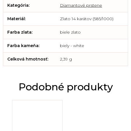
Kategória
:
Diamantové prstene
Materiál
:
Zlato 14 karátov (585/1000)
Farba zlata
:
biele zlato
Farba kameňa
:
biely - white
Celková hmotnosť
:
2,39 g