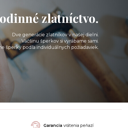
odinné zlatníctvo.
Dve generácie zlatníkov v našej dielni.
Väčšinu šperkov si vyrábame sami.
e šperky podľa individuálnych požiadaviek.
Garancia
vrátenia peňazí