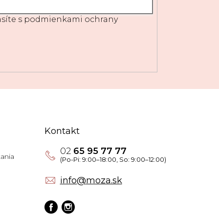
síte s
podmienkami ochrany
Kontakt
02
65 95 77 77
ania
info
@
moza.sk