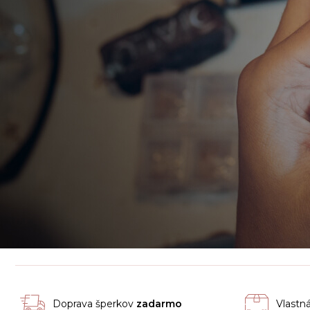
Doprava šperkov
zadarmo
Vlastn