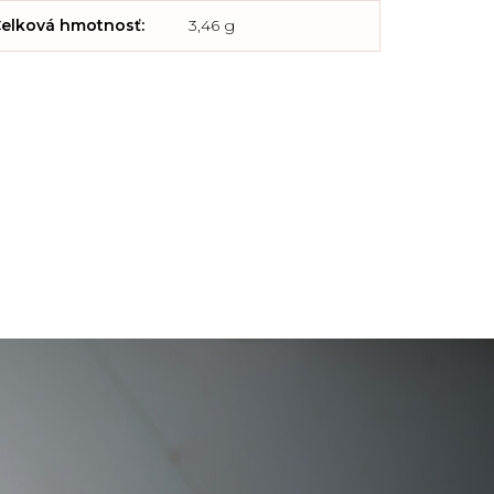
elková hmotnosť
:
3,46 g