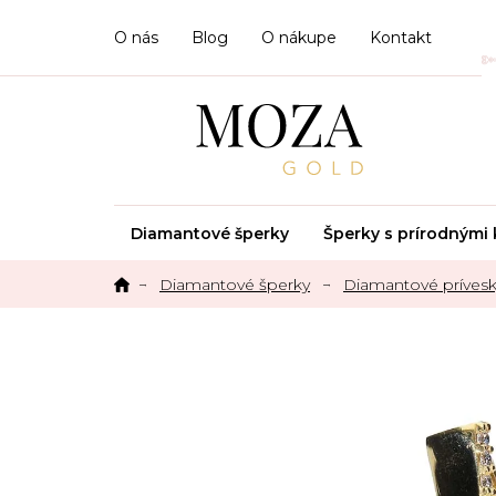
Prejsť
na
O nás
Blog
O nákupe
Kontakt
obsah
Diamantové šperky
Šperky s prírodným
Diamantové šperky
Diamantové príves