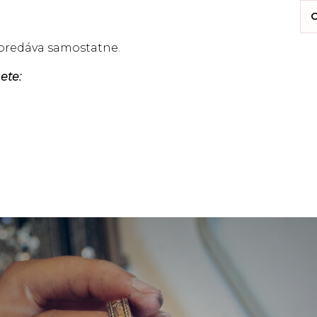
C
a predáva samostatne.
ete: