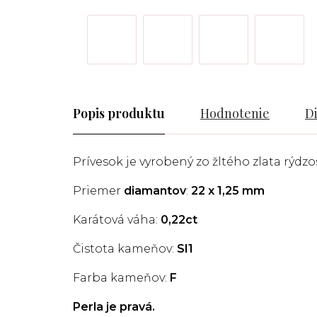
Popis
Hodnotenie
D
Prívesok je vyrobený zo žltého zlata rýdzos
Priemer
diamantov
:
22 x 1,25
mm
Karátová váha:
0,22ct
Čistota kameňov:
SI1
Farba kameňov:
F
Perla je pravá.