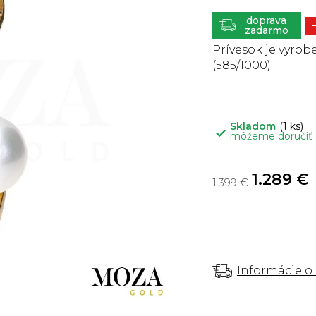
je
0,0
z
ZADARMO
5
hviezdičiek.
Prívesok je vyrobe
(585/1000).
Skladom
(1 ks)
môžeme doručiť
1.289 €
1.399 €
Informácie o