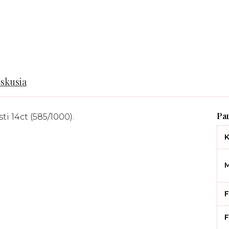
iskusia
ti 14ct (585/1000).
K
M
F
F