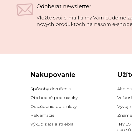
Odoberať newsletter
Vložte svoj e-mail a my Vám budeme za
nových produktoch na našom e-shope
Z
á
p
Nakupovanie
Užit
ä
t
i
Spôsoby doručenia
Ako na
e
Obchodné podmienky
Veľkos
Odstúpenie od zmluvy
Vývoj z
Reklamácie
Znamen
Výkup zlata a striebra
INVES
ako sú