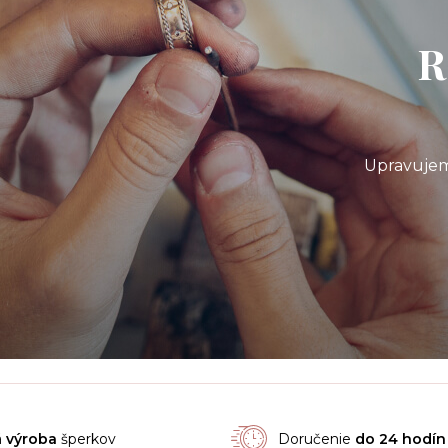
R
Upravujem
á
výroba
šperkov
Doručenie
do 24 hodín