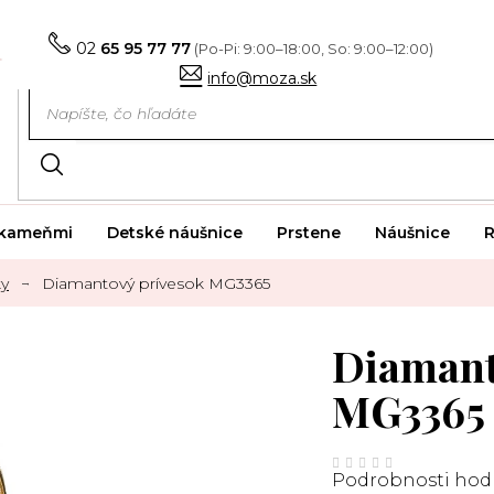
02
65 95 77 77
info@moza.sk
i kameňmi
Detské náušnice
Prstene
Náušnice
R
ky
Diamantový prívesok MG3365
Diamant
MG3365
Priemerné
hodnotenie
Podrobnosti hod
produktu