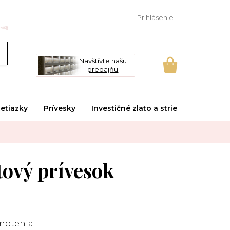
Prihlásenie
Navštívte našu
predajňu
NÁKUPNÝ
KOŠÍK
etiazky
Prívesky
Investičné zlato a striebro
Svado
ový prívesok
notenia