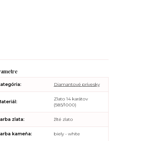
ategória
:
Diamantové prívesky
Zlato 14 karátov
ateriál
:
(585/1000)
arba zlata
:
žlté zlato
arba kameňa
:
biely - white