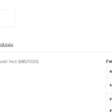
iskusia
sti 14ct (585/1000).
K
M
F
F