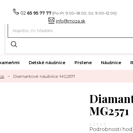
02
65 95 77 77
info@moza.sk
i kameňmi
Detské náušnice
Prstene
Náušnice
R
ce
Diamantové náušnice MG2571
Diamant
MG2571
Priemerné
hodnotenie
Podrobnosti hod
produktu