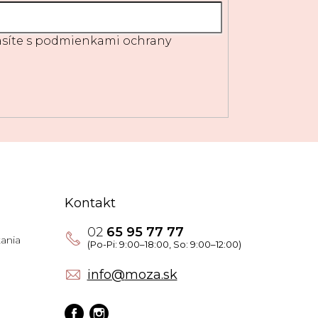
síte s
podmienkami ochrany
Kontakt
02
65 95 77 77
ania
info
@
moza.sk