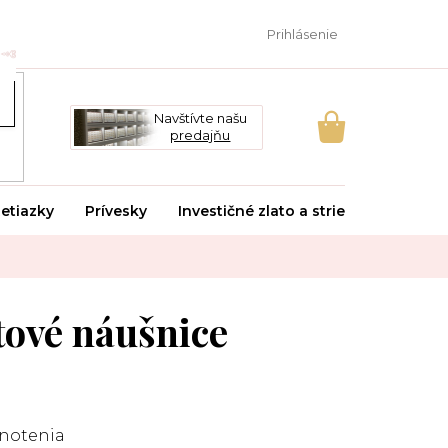
Prihlásenie
Navštívte našu
predajňu
NÁKUPNÝ
KOŠÍK
etiazky
Prívesky
Investičné zlato a striebro
Svado
ové náušnice
notenia