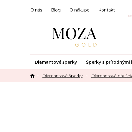
Prejsť
na
O nás
Blog
O nákupe
Kontakt
obsah
Diamantové šperky
Šperky s prírodným
Diamantové šperky
Diamantové náušni