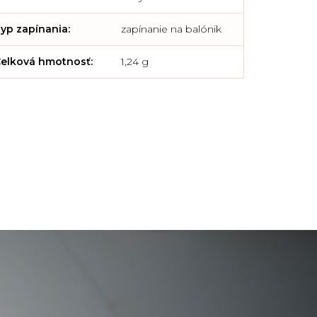
yp zapínania
:
zapínanie na balónik
elková hmotnosť
:
1,24 g