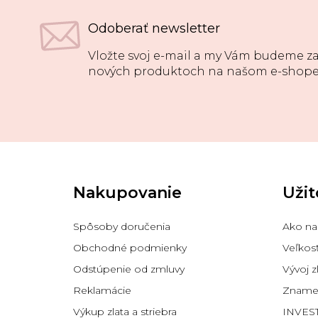
Odoberať newsletter
Vložte svoj e-mail a my Vám budeme za
nových produktoch na našom e-shope
Z
á
p
Nakupovanie
Užit
ä
t
i
Spôsoby doručenia
Ako na
e
Obchodné podmienky
Veľkos
Odstúpenie od zmluvy
Vývoj z
Reklamácie
Znamen
Výkup zlata a striebra
INVES