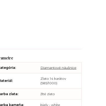
ategória
:
Diamantové náušnice
Zlato 14 karátov
ateriál
:
(585/1000)
arba zlata
:
žlté zlato
arba kameňa
:
biely - white