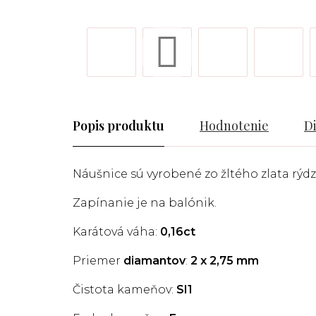
Popis
Hodnotenie
D
Náušnice sú vyrobené zo žltého zlata rýdzo
Zapínanie je na balónik.
Karátová váha:
0,16ct
Priemer
diamantov
:
2 x 2,75 mm
Čistota kameňov:
SI1