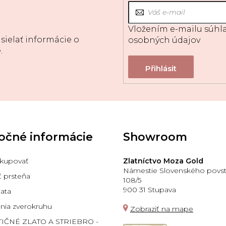
Vložením e-mailu súhla
sielať informácie o
osobných údajov
.
očné informácie
Showroom
kupovať
Zlatníctvo Moza Gold
Námestie Slovenského povst
ť prsteňa
108/5
900 31 Stupava
lata
ia zverokruhu
Zobraziť na mape
TIČNÉ ZLATO A STRIEBRO -