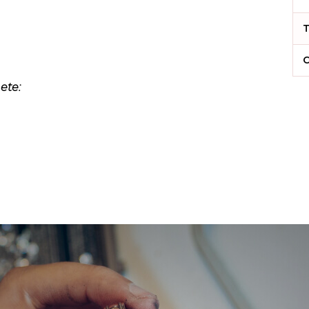
T
C
ete: