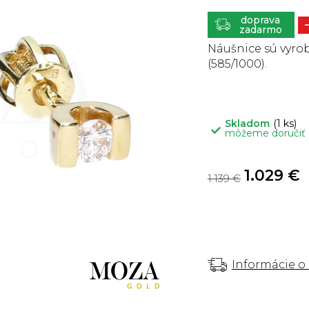
je
0,0
z
ZADARMO
5
hviezdičiek.
Náušnice sú vyrob
(585/1000).
Skladom
(1 ks)
môžeme doručiť
1.029 €
1.139 €
Informácie o