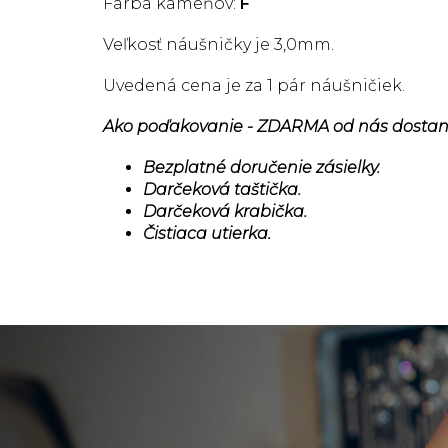
Farba kameňov:
F
Veľkosť náušničky je 3,0mm.
Uvedená cena je za 1 pár náušničiek.
Ako poďakovanie - ZDARMA od nás dostan
Bezplatné doručenie zásielky.
Darčeková taštička.
Darčeková krabička.
Čistiaca utierka.