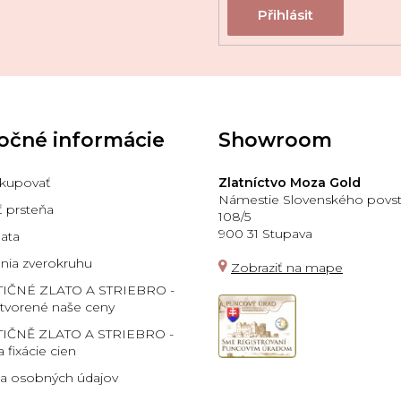
očné informácie
Showroom
kupovať
Zlatníctvo Moza Gold
Námestie Slovenského povst
ť prsteňa
108/5
900 31 Stupava
lata
ia zverokruhu
Zobraziť na mape
TIČNÉ ZLATO A STRIEBRO -
 tvorené naše ceny
IČNĚ ZLATO A STRIEBRO -
a fixácie cien
a osobných údajov