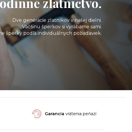
odinné zlatníctvo.
Dve generácie zlatníkov v našej dielni.
Väčšinu šperkov si vyrábame sami.
e šperky podľa individuálnych požiadaviek.
Garancia
vrátenia peňazí