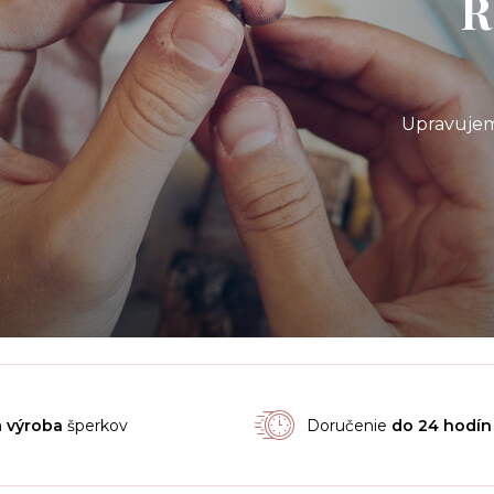
R
Upravujem
á
výroba
šperkov
Doručenie
do 24 hodín