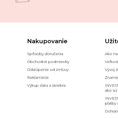
Z
á
p
Nakupovanie
Užit
ä
t
i
Spôsoby doručenia
Ako na
e
Obchodné podmienky
Veľkos
Odstúpenie od zmluvy
Vývoj z
Reklamácie
Znamen
Výkup zlata a striebra
INVES
ako sú
INVEST
platby 
Ochran