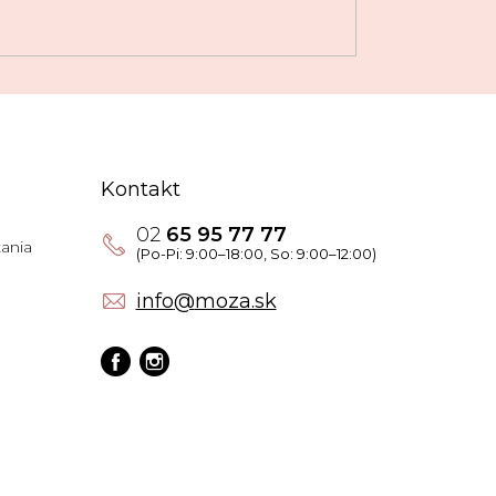
Kontakt
02
65 95 77 77
ania
info
@
moza.sk