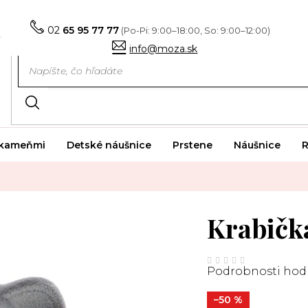
02
65 95 77 77
info@moza.sk
i kameňmi
Detské náušnice
Prstene
Náušnice
R
Krabičk
Priemerné
hodnotenie
Podrobnosti hod
produktu
je
0,0
z
–50 %