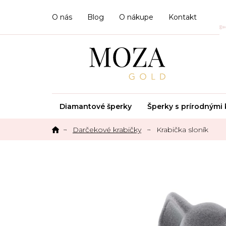
Prejsť
na
O nás
Blog
O nákupe
Kontakt
obsah
Diamantové šperky
Šperky s prírodným
Darčekové krabičky
Krabička sloník