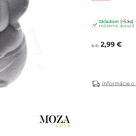
5
hviezdičiek.
Skladom
(>5 ks)
môžeme doručiť
2,99 €
6 €
Informácie o