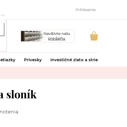
Prihlásenie
Navštívte našu
predajňu
NÁKUPNÝ
KOŠÍK
etiazky
Prívesky
Investičné zlato a striebro
Svado
a sloník
notenia