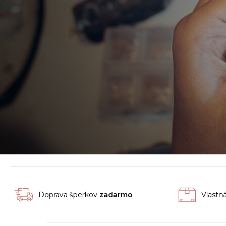
Doprava šperkov
zadarmo
Vlastn