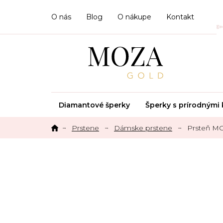
Prejsť
na
O nás
Blog
O nákupe
Kontakt
obsah
Diamantové šperky
Šperky s prírodným
Prstene
Dámske prstene
Prsteň M