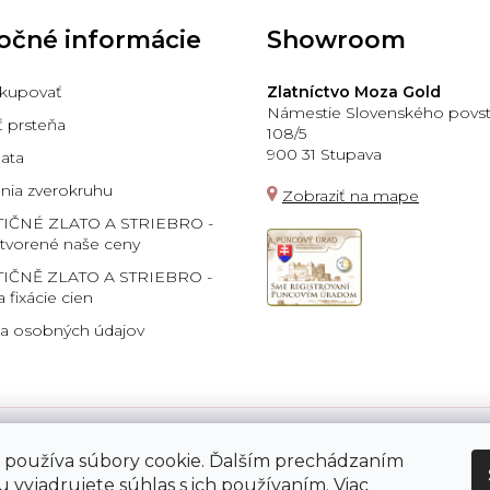
očné informácie
Showroom
kupovať
Zlatníctvo Moza Gold
Námestie Slovenského povst
ť prsteňa
108/5
900 31 Stupava
lata
ia zverokruhu
Zobraziť na mape
TIČNÉ ZLATO A STRIEBRO -
 tvorené naše ceny
IČNĚ ZLATO A STRIEBRO -
a fixácie cien
a osobných údajov
 používa súbory cookie. Ďalším prechádzaním
Platba:
 vyjadrujete súhlas s ich používaním. Viac