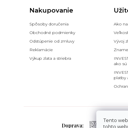
p
Nakupovanie
Užit
ä
t
i
Spôsoby doručenia
Ako na
e
Obchodné podmienky
Veľkos
Odstúpenie od zmluvy
Vývoj z
Reklamácie
Znamen
Výkup zlata a striebra
INVES
ako sú
INVEST
platby 
Ochran
Tento web
Doprava:
tohto webu