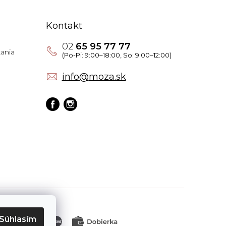
Kontakt
02
65 95 77 77
ania
info
@
moza.sk
Súhlasím