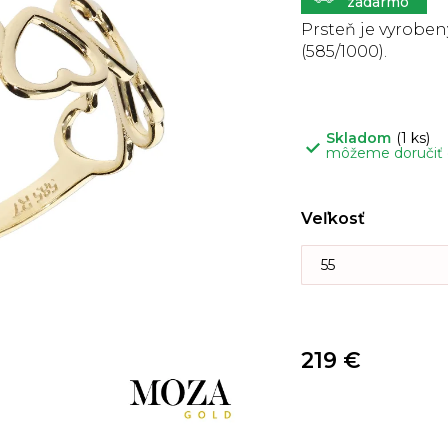
5
hviezdičiek.
Prsteň je vyrobený
(585/1000).
Skladom
(1 ks)
môžeme doručiť
Veľkosť
219 €