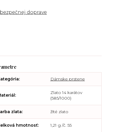
 bezpečnej doprave
ategória
:
Dámske prstene
Zlato 14 karátov
ateriál
:
(585/1000)
arba zlata
:
žlté zlato
elková hmotnosť
:
1,21 g /č. 55