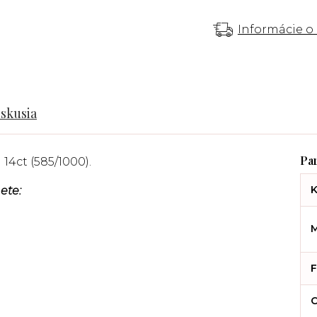
Informácie o
iskusia
 14ct (585/1000).
K
ete:
M
F
C