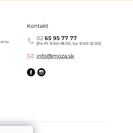
Kontakt
02
65 95 77 77
ania
info
@
moza.sk