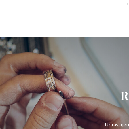
C
R
Upravujem