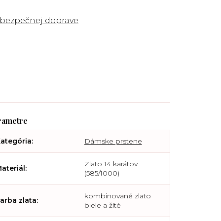
 bezpečnej doprave
ategória
:
Dámske prstene
Zlato 14 karátov
ateriál
:
(585/1000)
kombinované zlato
arba zlata
:
biele a žlté