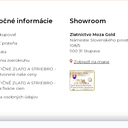
očné informácie
Showroom
kupovať
Zlatníctvo Moza Gold
Námestie Slovenského povst
ť prsteňa
108/5
900 31 Stupava
lata
ia zverokruhu
Zobraziť na mape
TIČNÉ ZLATO A STRIEBRO -
 tvorené naše ceny
IČNĚ ZLATO A STRIEBRO -
a fixácie cien
a osobných údajov