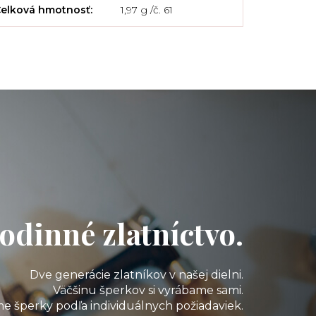
elková hmotnosť
:
1,97 g /č. 61
odinné zlatníctvo.
Dve generácie zlatníkov v našej dielni.
Väčšinu šperkov si vyrábame sami.
e šperky podľa individuálnych požiadaviek.