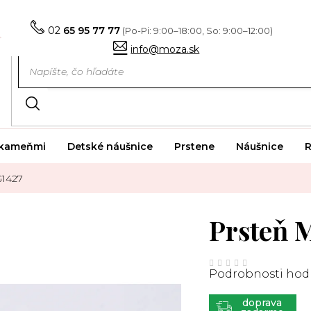
02
65 95 77 77
info@moza.sk
i kameňmi
Detské náušnice
Prstene
Náušnice
R
G1427
Prsteň 
Priemerné
hodnotenie
Podrobnosti hod
produktu
je
0,0
z
ZADARMO