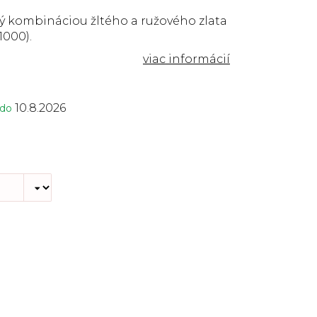
ný kombináciou žltého a ružového
zlata
1000).
10.8.2026
 do