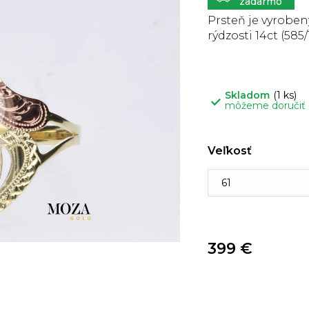
5
hviezdičiek.
Prsteň je vyrobe
rýdzosti 14ct (585/
Skladom
(1 ks)
môžeme doručiť
Veľkosť
399 €