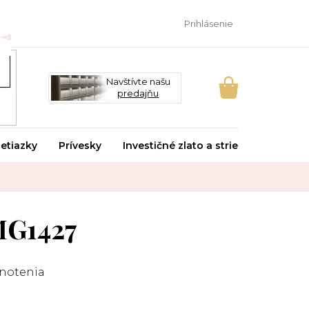
Prihlásenie
Navštívte našu
predajňu
NÁKUPNÝ
KOŠÍK
etiazky
Prívesky
Investičné zlato a striebro
Svado
MG1427
notenia