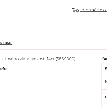
Informácie o
iskusia
 ružového
zlata rýdzosti 14ct (585/1000).
K
ete:
M
F