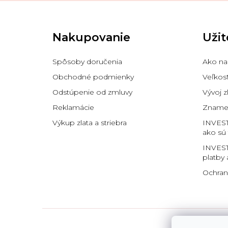
Z
á
p
Nakupovanie
Užit
ä
t
i
Spôsoby doručenia
Ako na
e
Obchodné podmienky
Veľkos
Odstúpenie od zmluvy
Vývoj z
Reklamácie
Znamen
Výkup zlata a striebra
INVES
ako sú
INVEST
platby 
Ochran