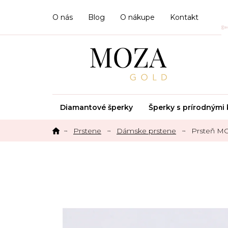
Prejsť
na
O nás
Blog
O nákupe
Kontakt
obsah
Diamantové šperky
Šperky s prírodným
Prstene
Dámske prstene
Prsteň M