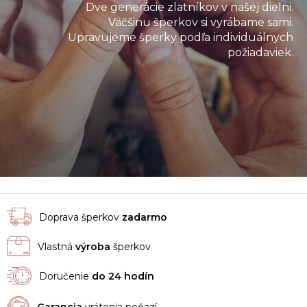
Dve generácie zlatníkov v našej dielni.
Väčšinu šperkov si vyrábame sami.
Upravujeme šperky podľa individuálnych
požiadaviek.
Doprava šperkov
zadarmo
Vlastná
výroba
šperkov
Doručenie
do 24 hodín
Garancia
vrátenia peňazí