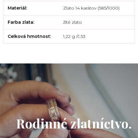
Materiál
:
Zlato 14 karátov (585/1000)
Farba zlata
:
žlté zlato
Celková hmotnosť
:
1,22 g /č.53
Rodinné zlatníctvo.