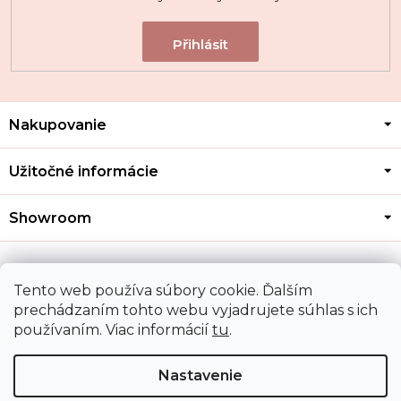
Z
Nakupovanie
á
p
ä
Užitočné informácie
t
i
Showroom
e
Kontakt
Tento web používa súbory cookie. Ďalším
prechádzaním tohto webu vyjadrujete súhlas s ich
používaním. Viac informácií
tu
.
Doprava a platba
Nastavenie
Copyright 2026
MOZA GOLD
. Všetky práva vyhradené.