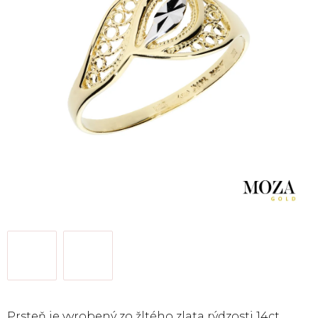
Prsteň je vyrobený zo žltého zlata rýdzosti 14ct