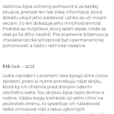
Väčšinou býva ochotný pohovoriť si za každej
situácie, pretože len tak získa informácie, ktoré
dokážu ukojiť jeho zvedavosť. Ľahko sa učí novým
veciam, čo len dokazuje jeho mnohostrannosť.
Podobá sa motýlikovi, ktorý zaletí všade, nikde sa
však príliš dlho nezdrží. Pre znamenie blížencov je
charakteristická schopnosť byť v permanentnej
pohotovosti a často i rečnícke nadanie.
RAK (21.6. – 22.7.):
Ľudia narodení v znamení raka bývajú silne citovo
založení, preto si nutne potrebujú nájsť skrýšu,
ktorá by ich chránila pred drsnými údermi
okolitého sveta. Tou skrýšou býva často domov a
rodina. Vďaka svojej krehkosti sú veľmi citliví na
akúkoľvek zmenu, čo vysvetľuje ich náladovosť.
Veľká vnímavosť robí z rakov výborných