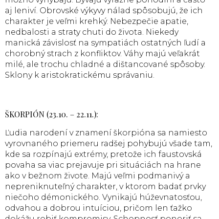
aj leniví. Obrovské výkyvy nálad spôsobujú, že ich
charakter je veľmi krehký. Nebezpečie apatie,
nedbalosti a straty chuti do života. Niekedy
manická závislosť na sympatiách ostatných ľudí a
chorobný strach z konfliktov. Váhy majú veľakrát
milé, ale trochu chladné a dištancované spôsoby.
Sklony k aristokratickému správaniu.
ŠKORPIÓN (23.10. – 22.11.):
Ľudia narodení v znamení škorpióna sa namiesto
vyrovnaného priemeru radšej pohybujú všade tam,
kde sa rozpínajú extrémy, pretože ich faustovská
povaha sa viac prejavuje pri situáciách na hrane
ako v bežnom živote. Majú veľmi podmanivý a
nepreniknuteľný charakter, v ktorom badať prvky
niečoho démonického. Vynikajú húževnatosťou,
odvahou a dobrou intuíciou, pričom len ťažko
dokážu robiť kompromisy. Schopnosť ponoriť sa