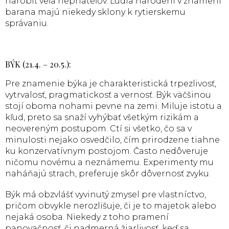
narobiť veľa nepriateľov. Ľudia narodení v znamení
barana majú niekedy sklony k rytierskemu
správaniu.
BÝK (21.4. – 20.5.):
Pre znamenie býka je charakteristická trpezlivosť,
vytrvalosť, pragmatickosť a vernosť. Býk väčšinou
stojí oboma nohami pevne na zemi. Miluje istotu a
kľud, preto sa snaží vyhýbať všetkým rizikám a
neovereným postupom. Ctí si všetko, čo sa v
minulosti nejako osvedčilo, čím prirodzene tiahne
ku konzervatívnym postojom. Často nedôveruje
ničomu novému a neznámemu. Experimenty mu
naháňajú strach, preferuje skôr dôvernosť zvyku.
Býk má obzvlášť vyvinutý zmysel pre vlastníctvo,
pričom obvykle nerozlišuje, či je to majetok alebo
nejaká osoba. Niekedy z toho pramení
panovačnosť, či nadmerná žiarlivosť, keď sa