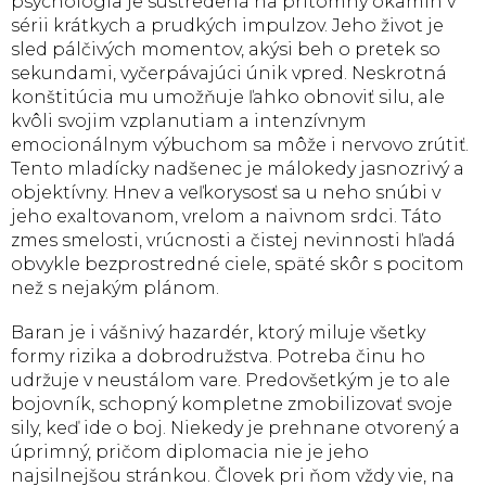
psychológia je sústredená na prítomný okamih v
sérii krátkych a prudkých impulzov. Jeho život je
sled pálčivých momentov, akýsi beh o pretek so
sekundami, vyčerpávajúci únik vpred. Neskrotná
konštitúcia mu umožňuje ľahko obnoviť silu, ale
kvôli svojim vzplanutiam a intenzívnym
emocionálnym výbuchom sa môže i nervovo zrútiť.
Tento mladícky nadšenec je málokedy jasnozrivý a
objektívny. Hnev a veľkorysosť sa u neho snúbi v
jeho exaltovanom, vrelom a naivnom srdci. Táto
zmes smelosti, vrúcnosti a čistej nevinnosti hľadá
obvykle bezprostredné ciele, späté skôr s pocitom
než s nejakým plánom.
Baran je i vášnivý hazardér, ktorý miluje všetky
formy rizika a dobrodružstva. Potreba činu ho
udržuje v neustálom vare. Predovšetkým je to ale
bojovník, schopný kompletne zmobilizovať svoje
sily, keď ide o boj. Niekedy je prehnane otvorený a
úprimný, pričom diplomacia nie je jeho
najsilnejšou stránkou. Človek pri ňom vždy vie, na