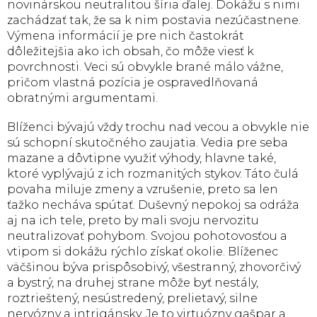
novinárskou neutralitou šíria ďalej. Dokážu s nimi
zachádzať tak, že sa k nim postavia nezúčastnene.
Výmena informácií je pre nich častokrát
dôležitejšia ako ich obsah, čo môže viesť k
povrchnosti. Veci sú obvykle brané málo vážne,
pričom vlastná pozícia je ospravedlňovaná
obratnými argumentami.
Blíženci bývajú vždy trochu nad vecou a obvykle nie
sú schopní skutočného zaujatia. Vedia pre seba
mazane a dôvtipne využiť výhody, hlavne také,
ktoré vyplývajú z ich rozmanitých stykov. Táto čulá
povaha miluje zmeny a vzrušenie, preto sa len
ťažko necháva spútať. Duševný nepokoj sa odráža
aj na ich tele, preto by mali svoju nervozitu
neutralizovať pohybom. Svojou pohotovosťou a
vtipom si dokážu rýchlo získať okolie. Blíženec
väčšinou býva prispôsobivý, všestranný, zhovorčivý
a bystrý, na druhej strane môže byť nestály,
roztrieštený, nesústredený, prelietavý, silne
nervózny a intrigánsky. Je to virtuózny gašpar a