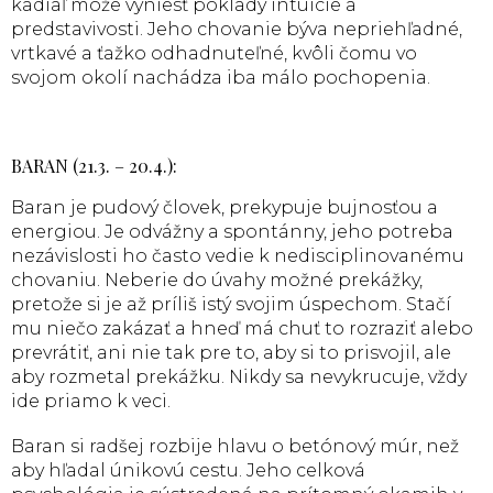
kadiaľ môže vyniesť poklady intuície a
predstavivosti. Jeho chovanie býva nepriehľadné,
vrtkavé a ťažko odhadnuteľné, kvôli čomu vo
svojom okolí nachádza iba málo pochopenia.
BARAN (21.3. – 20.4.):
Baran je pudový človek, prekypuje bujnosťou a
energiou. Je odvážny a spontánny, jeho potreba
nezávislosti ho často vedie k nedisciplinovanému
chovaniu. Neberie do úvahy možné prekážky,
pretože si je až príliš istý svojim úspechom. Stačí
mu niečo zakázať a hneď má chuť to rozraziť alebo
prevrátiť, ani nie tak pre to, aby si to prisvojil, ale
aby rozmetal prekážku. Nikdy sa nevykrucuje, vždy
ide priamo k veci.
Baran si radšej rozbije hlavu o betónový múr, než
aby hľadal únikovú cestu. Jeho celková