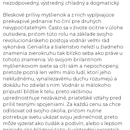
nezodpovedný, výstredný, chladný a dogmatický.
Bleskové prílivy myšlienok a z nich vyplývajúce
prekvapivé jednanie ho činí pre druhých
nevypočitateľným. Často sa v živote ocitne v úlohe
outsidera, pričom túto rolu na základe svojho
revolucionárskeho postoja vodnár veľmi rád
vykonáva. Genialita a šialenstvo neleží u žiadneho
znamenia zverokruhu tak blízko seba ako práve u
tohoto znamenia. Vo svojom brilantnom
myšlienkovom svete sa cíti sám a nepochopený,
pretože pozná len veľmi málo ľudí, ktorí jeho
nekľudnému, vynaliezavému duchu rozumejú a
dokážu ho zdieľať s ním. Vodnár si málokoho
pripustí bližšie k telu, preto väčšinou
uprednostňuje nezáväzné, priateľské vzťahy pred
príliš tesnými spojeniami. Za každú cenu sa chce
odlišovať od svojho okolia, pričom nutne
potrebuje svetu ukázať svoju jedinečnosť, preto
môže vyzerať ako čudák a podivín, alebo v lepšom
prípade ako bláznivý šašo, či výstredný excentrik.