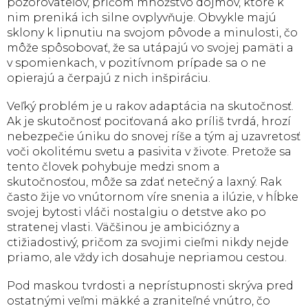
pozorovateľov, pričom množstvo dojmov, ktoré k
nim preniká ich silne ovplyvňuje. Obvykle majú
sklony k lipnutiu na svojom pôvode a minulosti, čo
môže spôsobovať, že sa utápajú vo svojej pamäti a
v spomienkach, v pozitívnom prípade sa o ne
opierajú a čerpajú z nich inšpiráciu.
Veľký problém je u rakov adaptácia na skutočnosť.
Ak je skutočnosť pociťovaná ako príliš tvrdá, hrozí
nebezpečie úniku do snovej ríše a tým aj uzavretosť
voči okolitému svetu a pasivita v živote. Pretože sa
tento človek pohybuje medzi snom a
skutočnosťou, môže sa zdať netečný a laxný. Rak
často žije vo vnútornom víre snenia a ilúzie, v hĺbke
svojej bytosti vláči nostalgiu o detstve ako po
stratenej vlasti. Väčšinou je ambiciózny a
ctižiadostivý, pričom za svojimi cieľmi nikdy nejde
priamo, ale vždy ich dosahuje nepriamou cestou.
Pod maskou tvrdosti a neprístupnosti skrýva pred
ostatnými veľmi mäkké a zraniteľné vnútro, čo