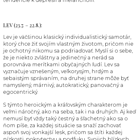
tendencie k depresii a melanchólii.
LEV (23.7. – 22.8.):
Lev je väčšinou klasický individualistický samotár,
ktorý chce žiť svojím vlastným životom, pričom nie
je ochotný nikomu sa podriaďovať. Myslí si o sebe,
že je niekto zvláštny a jedinečný a nerád sa
porovnáva merítkami obyčajných ľudí. Lev sa
vyznačuje vznešeným, veľkorysým, hrdým a
sebaistým správaním, na druhej strane môže byť
namyslený, márnivý, autokratický, panovačný a
egocentrický.
S týmto heroickým a kráľovským charakterom je
veľmi náročný, ako na seba, tak i na druhých. Aj keď
nemusí byť vždy taký čestný a šľachetný ako sa o
ňom píše, za každej situácie sa snaží zachovať
aspoň svoj vonkajší lesk, pričom sa štíti každej
nízkosti, pokrytectvu a podfuku. Svojich blízkych