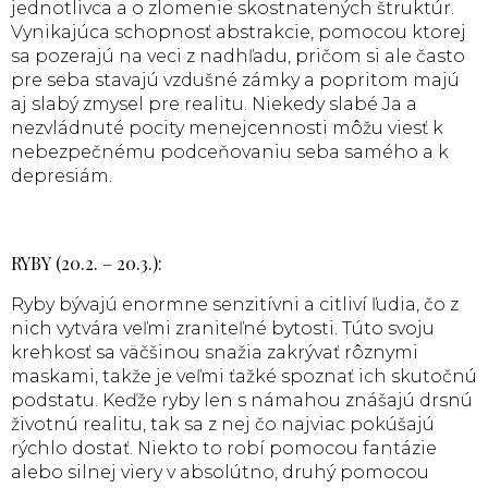
jednotlivca a o zlomenie skostnatených štruktúr.
Vynikajúca schopnosť abstrakcie, pomocou ktorej
sa pozerajú na veci z nadhľadu, pričom si ale často
pre seba stavajú vzdušné zámky a popritom majú
aj slabý zmysel pre realitu. Niekedy slabé Ja a
nezvládnuté pocity menejcennosti môžu viesť k
nebezpečnému podceňovaniu seba samého a k
depresiám.
RYBY (20.2. – 20.3.):
Ryby bývajú enormne senzitívni a citliví ľudia, čo z
nich vytvára veľmi zraniteľné bytosti. Túto svoju
krehkosť sa väčšinou snažia zakrývať rôznymi
maskami, takže je veľmi ťažké spoznať ich skutočnú
podstatu. Keďže ryby len s námahou znášajú drsnú
životnú realitu, tak sa z nej čo najviac pokúšajú
rýchlo dostať. Niekto to robí pomocou fantázie
alebo silnej viery v absolútno, druhý pomocou