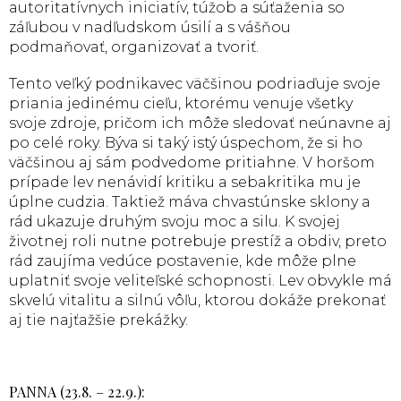
autoritatívnych iniciatív, túžob a súťaženia so
záľubou v nadľudskom úsilí a s vášňou
podmaňovať, organizovať a tvoriť.
Tento veľký podnikavec väčšinou podriaďuje svoje
priania jedinému cieľu, ktorému venuje všetky
svoje zdroje, pričom ich môže sledovať neúnavne aj
po celé roky. Býva si taký istý úspechom, že si ho
väčšinou aj sám podvedome pritiahne. V horšom
prípade lev nenávidí kritiku a sebakritika mu je
úplne cudzia. Taktiež máva chvastúnske sklony a
rád ukazuje druhým svoju moc a silu. K svojej
životnej roli nutne potrebuje prestíž a obdiv, preto
rád zaujíma vedúce postavenie, kde môže plne
uplatniť svoje veliteľské schopnosti. Lev obvykle má
skvelú vitalitu a silnú vôľu, ktorou dokáže prekonať
aj tie najťažšie prekážky.
PANNA (23.8. – 22.9.):