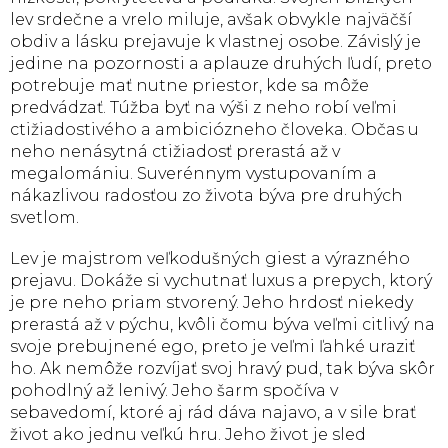
lev srdečne a vrelo miluje, avšak obvykle najväčší
obdiv a lásku prejavuje k vlastnej osobe. Závislý je
jedine na pozornosti a aplauze druhých ľudí, preto
potrebuje mať nutne priestor, kde sa môže
predvádzať. Túžba byť na výši z neho robí veľmi
ctižiadostivého a ambiciózneho človeka. Občas u
neho nenásytná ctižiadosť prerastá až v
megalomániu. Suverénnym vystupovaním a
nákazlivou radosťou zo života býva pre druhých
svetlom.
Lev je majstrom veľkodušných giest a výrazného
prejavu. Dokáže si vychutnať luxus a prepych, ktorý
je pre neho priam stvorený. Jeho hrdosť niekedy
prerastá až v pýchu, kvôli čomu býva veľmi citlivý na
svoje prebujnené ego, preto je veľmi ľahké uraziť
ho. Ak nemôže rozvíjať svoj hravý pud, tak býva skôr
pohodlný až lenivý. Jeho šarm spočíva v
sebavedomí, ktoré aj rád dáva najavo, a v sile brať
život ako jednu veľkú hru. Jeho život je sled