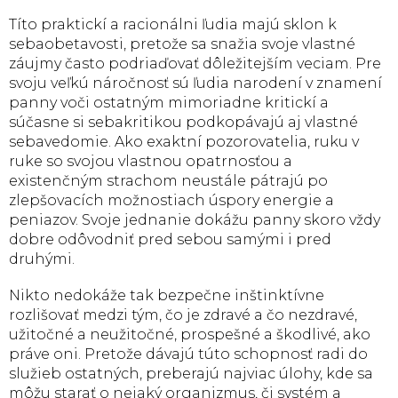
Títo praktickí a racionálni ľudia majú sklon k
sebaobetavosti, pretože sa snažia svoje vlastné
záujmy často podriaďovať dôležitejším veciam. Pre
svoju veľkú náročnosť sú ľudia narodení v znamení
panny voči ostatným mimoriadne kritickí a
súčasne si sebakritikou podkopávajú aj vlastné
sebavedomie. Ako exaktní pozorovatelia, ruku v
ruke so svojou vlastnou opatrnosťou a
existenčným strachom neustále pátrajú po
zlepšovacích možnostiach úspory energie a
peniazov. Svoje jednanie dokážu panny skoro vždy
dobre odôvodniť pred sebou samými i pred
druhými.
Nikto nedokáže tak bezpečne inštinktívne
rozlišovať medzi tým, čo je zdravé a čo nezdravé,
užitočné a neužitočné, prospešné a škodlivé, ako
práve oni. Pretože dávajú túto schopnosť radi do
služieb ostatných, preberajú najviac úlohy, kde sa
môžu starať o nejaký organizmus, či systém a