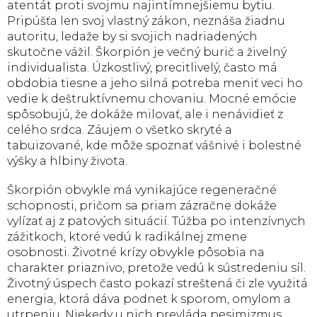
atentát proti svojmu najintímnejšiemu bytiu.
Pripúšťa len svoj vlastný zákon, neznáša žiadnu
autoritu, ledaže by si svojich nadriadených
skutočne vážil. Škorpión je večný burič a živelný
individualista. Úzkostlivý, precitlivelý, často má
obdobia tiesne a jeho silná potreba meniť veci ho
vedie k deštruktívnemu chovaniu. Mocné emócie
spôsobujú, že dokáže milovať, ale i nenávidieť z
celého srdca. Záujem o všetko skryté a
tabuizované, kde môže spoznať vášnivé i bolestné
výšky a hlbiny života.
Škorpión obvykle má vynikajúce regeneračné
schopnosti, pričom sa priam zázračne dokáže
vylízať aj z patových situácií. Túžba po intenzívnych
zážitkoch, ktoré vedú k radikálnej zmene
osobnosti. Životné krízy obvykle pôsobia na
charakter priaznivo, pretože vedú k sústredeniu síl.
Životný úspech často pokazí streštená či zle využitá
energia, ktorá dáva podnet k sporom, omylom a
utrpeniu. Niekedy u nich prevláda pesimizmus,