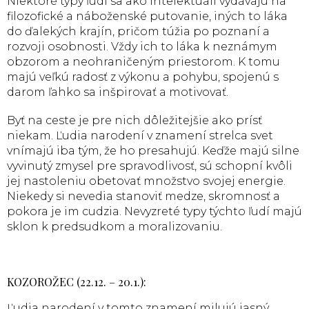
Niektoré typy ľudí sa ako intelektuáli vydávajú na
filozofické a náboženské putovanie, iných to láka
do ďalekých krajín, pričom túžia po poznaní a
rozvoji osobnosti. Vždy ich to láka k neznámym
obzorom a neohraničeným priestorom. K tomu
majú veľkú radosť z výkonu a pohybu, spojenú s
darom ľahko sa inšpirovať a motivovať.
Byť na ceste je pre nich dôležitejšie ako prísť
niekam. Ľudia narodení v znamení strelca svet
vnímajú iba tým, že ho presahujú. Keďže majú silne
vyvinutý zmysel pre spravodlivosť, sú schopní kvôli
jej nastoleniu obetovať množstvo svojej energie.
Niekedy si nevedia stanoviť medze, skromnosť a
pokora je im cudzia. Nevyzreté typy týchto ľudí majú
sklon k predsudkom a moralizovaniu.
KOZOROŽEC (22.12. – 20.1.):
Ľudia narodení v tomto znamení milujú jasný