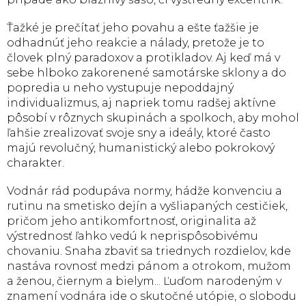
Ťažké je prečítať jeho povahu a ešte ťažšie je
odhadnúť jeho reakcie a nálady, pretože je to
človek plný paradoxov a protikladov. Aj keď má v
sebe hlboko zakorenené samotárske sklony a do
popredia u neho vystupuje nepoddajný
individualizmus, aj napriek tomu radšej aktívne
pôsobí v rôznych skupinách a spolkoch, aby mohol
ľahšie zrealizovať svoje sny a ideály, ktoré často
majú revolučný, humanistický alebo pokrokový
charakter.
Vodnár rád podupáva normy, hádže konvenciu a
rutinu na smetisko dejín a vyšliapaných cestičiek,
pričom jeho antikomfortnosť, originalita až
výstrednosť ľahko vedú k neprispôsobivému
chovaniu. Snaha zbaviť sa triednych rozdielov, kde
nastáva rovnosť medzi pánom a otrokom, mužom
a ženou, čiernym a bielym... Ľuďom narodeným v
znamení vodnára ide o skutočné utópie, o slobodu