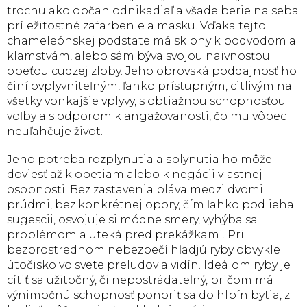
trochu ako občan odnikadiaľ a všade berie na seba
príležitostné zafarbenie a masku. Vďaka tejto
chameleónskej podstate má sklony k podvodom a
klamstvám, alebo sám býva svojou naivnosťou
obeťou cudzej zloby. Jeho obrovská poddajnosť ho
činí ovplyvniteľným, ľahko prístupným, citlivým na
všetky vonkajšie vplyvy, s obtiažnou schopnosťou
voľby a s odporom k angažovanosti, čo mu vôbec
neuľahčuje život.
Jeho potreba rozplynutia a splynutia ho môže
doviesť až k obetiam alebo k negácii vlastnej
osobnosti. Bez zastavenia pláva medzi dvomi
prúdmi, bez konkrétnej opory, čím ľahko podlieha
sugescii, osvojuje si módne smery, vyhýba sa
problémom a uteká pred prekážkami. Pri
bezprostrednom nebezpečí hľadjú ryby obvykle
útočisko vo svete preludov a vidín. Ideálom ryby je
cítiť sa užitočný, či nepostrádateľný, pričom má
výnimočnú schopnosť ponoriť sa do hlbín bytia, z