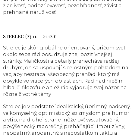
žiarlivosť, podozrievavosť, bezohľadnosť, závisť a
prehnaná náruživosť.
STRELEC (23.11. – 21.12.):
Strelec je skôr globálne orientovaný, pričom svet
okolo seba rád posudzuje z tej pozitívnejšej
stránky. Maličkosti a detaily prenecháva radšej
druhým, on sa uspokojí s celostným pohľadom na
vec, aby nestrácal všeobecný prehľad, ktorý má
obvykle vo viacerých oblastiach. Rád nad niečím
hĺba, či filozofuje a tiež rád vyjadruje svoj názor na
rôzne životné témy.
Strelec je v podstate idealistický, úprimný, nadšený,
veľkomyselný, optimistický, so zmyslom pre humor
a vtip, na druhej strane môže byť vystatovačný,
povýšenecký, radorečný, preháňajúci, impulzívny,
neopatrný, arogantný, s nedostatkom taktu a