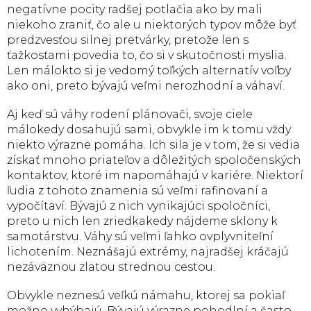
negatívne pocity radšej potlačia ako by mali
niekoho zraniť, čo ale u niektorých typov môže byť
predzvesťou silnej pretvárky, pretože len s
ťažkosťami povedia to, čo si v skutočnosti myslia.
Len málokto si je vedomý toľkých alternatív voľby
ako oni, preto bývajú veľmi nerozhodní a váhaví.
Aj keď sú váhy rodení plánovači, svoje ciele
málokedy dosahujú sami, obvykle im k tomu vždy
niekto výrazne pomáha. Ich sila je v tom, že si vedia
získať mnoho priateľov a dôležitých spoločenských
kontaktov, ktoré im napomáhajú v kariére. Niektorí
ľudia z tohoto znamenia sú veľmi rafinovaní a
vypočítaví. Bývajú z nich vynikajúci spoločníci,
preto u nich len zriedkakedy nájdeme sklony k
samotárstvu. Váhy sú veľmi ľahko ovplyvniteľní
lichotením. Neznášajú extrémy, najradšej kráčajú
nezáväznou zlatou strednou cestou.
Obvykle neznesú veľkú námahu, ktorej sa pokiaľ
možno vyhýbajú. Bývajú výrazne pohodlní a často