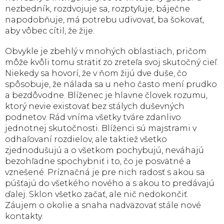
nezbedník, rozdvojuje sa, rozptyľuje, báječne
napodobňuje, má potrebu udivovať, ba šokovať,
aby vôbec cítil, že žije.
Obvykle je zbehlý v mnohých oblastiach, pričom
môže kvôli tomu stratiť zo zreteľa svoj skutočný cieľ.
Niekedy sa hovorí, že v ňom žijú dve duše, čo
spôsobuje, že nálada sa u neho často mení prudko
a bezdôvodne. Blíženec je hlavne človek rozumu,
ktorý nevie existovať bez stálych duševných
podnetov. Rád vníma všetky tváre zdanlivo
jednotnej skutočnosti. Blíženci sú majstrami v
odhaľovaní rozdielov, ale taktiež všetko
zjednodušujú a o všetkom pochybujú, neváhajú
bezohľadne spochybniť i to, čo je posvätné a
vznešené. Príznačná je pre nich radosť s akou sa
púšťajú do všetkého nového a s akou to predávajú
ďalej. Sklon všetko začať, ale nič nedokončiť.
Záujem o okolie a snaha nadväzovať stále nové
kontakty.