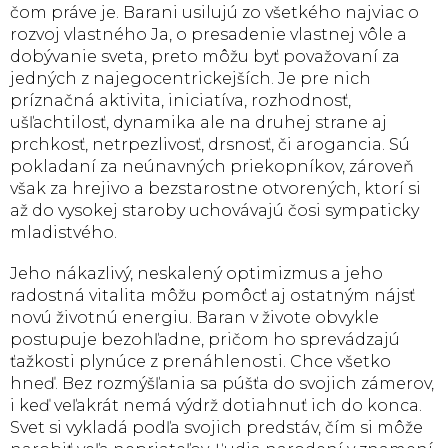
čom práve je. Barani usilujú zo všetkého najviac o
rozvoj vlastného Ja, o presadenie vlastnej vôle a
dobývanie sveta, preto môžu byť považovaní za
jedných z najegocentrickejších. Je pre nich
príznačná aktivita, iniciatíva, rozhodnosť,
ušľachtilosť, dynamika ale na druhej strane aj
prchkosť, netrpezlivosť, drsnosť, či arogancia. Sú
pokladaní za neúnavných priekopníkov, zároveň
však za hrejivo a bezstarostne otvorených, ktorí si
až do vysokej staroby uchovávajú čosi sympaticky
mladistvého.
Jeho nákazlivý, neskalený optimizmus a jeho
radostná vitalita môžu pomôcť aj ostatným nájsť
novú životnú energiu. Baran v živote obvykle
postupuje bezohľadne, pričom ho sprevádzajú
ťažkosti plynúce z prenáhlenosti. Chce všetko
hneď. Bez rozmýšľania sa púšťa do svojich zámerov,
i keď veľakrát nemá výdrž dotiahnuť ich do konca.
Svet si vykladá podľa svojich predstáv, čím si môže