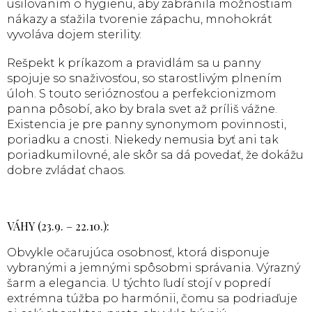
usilovaním o hygienu, aby zabránila možnostiam
nákazy a sťažila tvorenie zápachu, mnohokrát
vyvoláva dojem sterility.
Rešpekt k príkazom a pravidlám sa u panny
spojuje so snaživosťou, so starostlivým plnením
úloh. S touto serióznosťou a perfekcionizmom
panna pôsobí, ako by brala svet až príliš vážne.
Existencia je pre panny synonymom povinnosti,
poriadku a cnosti. Niekedy nemusia byť ani tak
poriadkumilovné, ale skôr sa dá povedať, že dokážu
dobre zvládať chaos.
VÁHY (23.9. – 22.10.):
Obvykle očarujúca osobnosť, ktorá disponuje
vybranými a jemnými spôsobmi správania. Výrazný
šarm a elegancia. U týchto ľudí stojí v popredí
extrémna túžba po harmónii, čomu sa podriaďuje