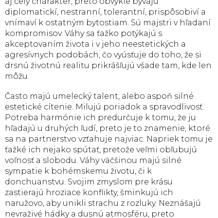
aj celý charakter, preto obvykle bývajú
diplomatickí, nestranní, tolerantní, prispôsobiví a
vnímaví k ostatným bytostiam. Sú majstri v hľadaní
kompromisov. Váhy sa ťažko potýkajú s
akceptovaním života i v jeho neestetických a
agresívnych podobách, čo vyúsťuje do toho, že si
drsnú životnú realitu prikrášľujú všade tam, kde len
môžu.
Často majú umelecký talent, alebo aspoň silné
estetické cítenie. Milujú poriadok a spravodlivosť.
Potreba harmónie ich predurčuje k tomu, že ju
hľadajú u druhých ľudí, preto je to znamenie, ktoré
sa na partnerstvo vzťahuje najviac. Napriek tomu je
ťažké ich nejako spútať, pretože veľmi obľubujú
voľnosť a slobodu. Váhy väčšinou majú silné
sympatie k bohémskemu životu, či k
donchuanstvu. Svojim zmyslom pre krásu
zastierajú hroziace konflikty, šminkujú ich
naružovo, aby unikli strachu z rozluky. Neznášajú
nevraživé hádky a dusnú atmosféru, preto