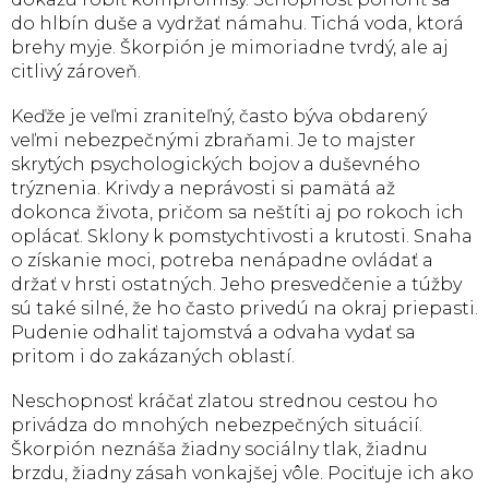
do hlbín duše a vydržať námahu. Tichá voda, ktorá
brehy myje. Škorpión je mimoriadne tvrdý, ale aj
citlivý zároveň.
Keďže je veľmi zraniteľný, často býva obdarený
veľmi nebezpečnými zbraňami. Je to majster
skrytých psychologických bojov a duševného
trýznenia. Krivdy a neprávosti si pamätá až
dokonca života, pričom sa neštíti aj po rokoch ich
oplácať. Sklony k pomstychtivosti a krutosti. Snaha
o získanie moci, potreba nenápadne ovládať a
držať v hrsti ostatných. Jeho presvedčenie a túžby
sú také silné, že ho často privedú na okraj priepasti.
Pudenie odhaliť tajomstvá a odvaha vydať sa
pritom i do zakázaných oblastí.
Neschopnosť kráčať zlatou strednou cestou ho
privádza do mnohých nebezpečných situácií.
Škorpión neznáša žiadny sociálny tlak, žiadnu
brzdu, žiadny zásah vonkajšej vôle. Pociťuje ich ako