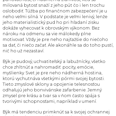
milovaná bytosť snaží z jeho pút čo i len trochu
oslobodiť. Túžba po finančnom zabezpečení je u
neho veľmi silná. V podstate je veľmi lenivý, lenže
jeho materialistický pud ho pri hľadaní zisku
dokáže vyhecovať k obrovským výkonom. Bez
nároku na odmenu sa vie málokedy plne
motivovať. Vždy je pre neho najťažšie do niečoho
sa dať, či niečo začať. Ale akonáhle sa do toho pustí,
nič ho už nezastaví.
Býk je pudový, uchvatiteľský a labužnícky, všetko
chce zhltnúť a nahromadiť: pocity, emócie,
myšlienky. Svet je pre neho nádherná hostina,
ktorú vychutnáva všetkými pórmi svojej bytosti.
Tieto zmyslové sklony a opojenie telesnosťou
odhaľujú jeho bonvivánske zafarbenie. Jemný
zmysel pre krásu a tvar sa v ňom často spája s
tvorivými schopnosťami, napríklad v umení.
Býk má tendenciu primknúť sa k svojej ochrannej