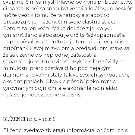
skupine, čím sa myslí hlavne pokrvné príbuzenstvo,
či národ. K nej sa snaží byť verný a lojálny, čo neskôr
môže viesť k tomu, že fanaticky a stádovito
presadzuje jej názory, čím svoje vlastné stráca.
Potom sa len veľmi ťažko dokáže z jej vplyvu
vymaniť. Jeho slabosťou je určitá ťažkopádnosť a
neprispôsobivosť. Pretože je tento jedinec príliš
pripútaný k svojim zvykom a predsudkom, stáva sa,
že sa uzavrie do neplodnej zaťatosti a
sebazničujúcej trucovitosti. Býk je silne závislý na
minulosti, preto zostáva dlho pod nejakým
dojmom a je veľmi stály, tak vo svojich sympatiách,
ako antipatiách. Obvykle pôsobí pokojným a
vyrovnaným dojmom, ale akonáhle ho niekto
naštve, je nebezpečne výbušný.
BLÍŽENCI (21.5. – 20.6.):
Blíženci zvedavo zbierajú informácie, pričom ich s