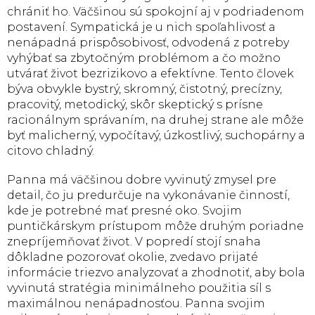
chrániť ho. Väčšinou sú spokojní aj v podriadenom
postavení. Sympatická je u nich spoľahlivosť a
nenápadná prispôsobivosť, odvodená z potreby
vyhýbať sa zbytočným problémom a čo možno
utvárať život bezrizikovo a efektívne. Tento človek
býva obvykle bystrý, skromný, čistotný, precízny,
pracovitý, metodický, skôr skeptický s prísne
racionálnym správaním, na druhej strane ale môže
byť malicherný, vypočítavý, úzkostlivý, suchopárny a
citovo chladný.
Panna má väčšinou dobre vyvinutý zmysel pre
detail, čo ju predurčuje na vykonávanie činností,
kde je potrebné mať presné oko. Svojim
puntičkárskym prístupom môže druhým poriadne
znepríjemňovať život. V popredí stojí snaha
dôkladne pozorovať okolie, zvedavo prijaté
informácie triezvo analyzovať a zhodnotiť, aby bola
vyvinutá stratégia minimálneho použitia síl s
maximálnou nenápadnosťou. Panna svojim