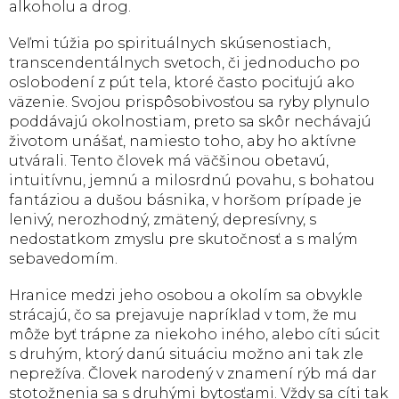
alkoholu a drog.
Veľmi túžia po spirituálnych skúsenostiach,
transcendentálnych svetoch, či jednoducho po
oslobodení z pút tela, ktoré často pociťujú ako
väzenie. Svojou prispôsobivosťou sa ryby plynulo
poddávajú okolnostiam, preto sa skôr nechávajú
životom unášať, namiesto toho, aby ho aktívne
utvárali. Tento človek má väčšinou obetavú,
intuitívnu, jemnú a milosrdnú povahu, s bohatou
fantáziou a dušou básnika, v horšom prípade je
lenivý, nerozhodný, zmätený, depresívny, s
nedostatkom zmyslu pre skutočnosť a s malým
sebavedomím.
Hranice medzi jeho osobou a okolím sa obvykle
strácajú, čo sa prejavuje napríklad v tom, že mu
môže byť trápne za niekoho iného, alebo cíti súcit
s druhým, ktorý danú situáciu možno ani tak zle
neprežíva. Človek narodený v znamení rýb má dar
stotožnenia sa s druhými bytosťami. Vždy sa cíti tak