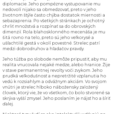
diplomacie. Jeho pompézne vystupovanie mu
nedovolí nijako sa obmedzovať, preto v jeho
životnom štýle často chýba dostatok miernosti a
sebazaprenia. Po všetkých stránkach je ochotný
chrliť množstvá a rozpínať sa do obrovských
dimenzií. Rola blahosklonného mecenáša je mu
šitá rovno na telo, preto sú jeho veľkorysé a
ušľachtilé gestá v okolí povestné. Strelec patrí
medzi dobrodruhov a hľadačov pravdy.
Jeho túžba po slobode nemôže pripustiť, aby mu
realita vnucovala nejaké medze, alebo hranice. Žije
v stave permanentnej revolty voči zvykom. Jeho
prudká veľkodušnosť a nepretržité vzplanutia ho
vedú k rozsiahlym a odvážnym akciám. Vo svojom
vnútri je strelec hlboko nábožensky založený
človek, ktorý vie, že vo všetkom, čo bolo stvorené sa
skrýva vyšší zmysel. Jeho poslaním je nájsť ho a šíriť
ďalej.