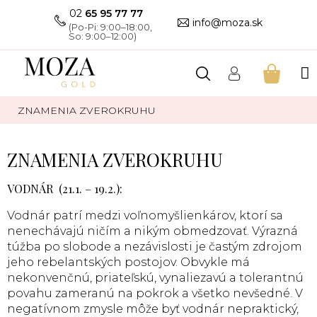
Prejsť
02
65 95 77 77
na
info@moza.sk
obsah
NÁKU
KOŠÍK
ZNAMENIA ZVEROKRUHU
ZNAMENIA ZVEROKRUHU
VODNÁR (21.1. – 19.2.):
Vodnár patrí medzi voľnomyšlienkárov, ktorí sa
nenechávajú ničím a nikým obmedzovať. Výrazná
túžba po slobode a nezávislosti je častým zdrojom
jeho rebelantských postojov. Obvykle má
nekonvenčnú, priateľskú, vynaliezavú a tolerantnú
povahu zameranú na pokrok a všetko nevšedné. V
negatívnom zmysle môže byť vodnár nepraktický,