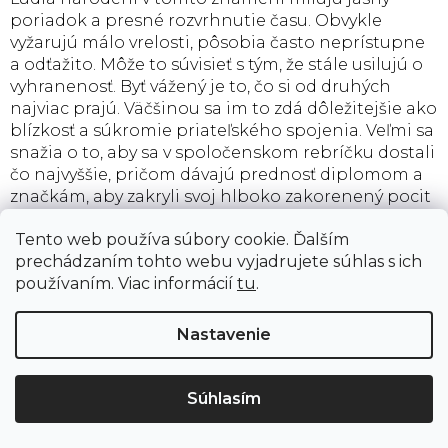
poriadok a presné rozvrhnutie času. Obvykle
vyžarujú málo vrelosti, pôsobia často neprístupne
a odťažito. Môže to súvisieť s tým, že stále usilujú o
vyhranenosť. Byť vážený je to, čo si od druhých
najviac prajú. Väčšinou sa im to zdá dôležitejšie ako
blízkosť a súkromie priateľského spojenia. Veľmi sa
snažia o to, aby sa v spoločenskom rebríčku dostali
čo najvyššie, pričom dávajú prednosť diplomom a
značkám, aby zakryli svoj hlboko zakorenený pocit
menejcennosti. Ak sú v spoločnosti cenení, tak u
Tento web používa súbory cookie. Ďalším
nich sebaistota veľmi rýchlo rastie.
prechádzaním tohto webu vyjadrujete súhlas s ich
Kozorožec je cieľavedomý, vytrvalý, praktický,
používaním. Viac informácií
tu
.
húževnatý, hospodárny, zodpovedný a
chladnokrvný, s dobrými organizačnými
Nastavenie
schopnosťami a so zmyslom pre povinnosť a
obmedzenie. Na druhej strane môže byť aj
nadmerne ctižiadostivý, sebecký, neúprosný,
Súhlasím
chladný, so sklonom k melanchólii a sadizmu.
Keďže kozorožec radšej uprednostňuje staré